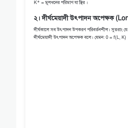
K° = মূলধনের পরিমাণ যা স্থির ।
২। দীর্ঘমেয়াদী উৎপাদন অপেক্ষক (
দীর্ঘকালে সব উৎপাদন উপকরণ পরিবর্তনশীল। সুতরাং য
দীর্ঘমেয়াদী উৎপাদন অপেক্ষক বলে। যেমন: 0 = f(L, K)