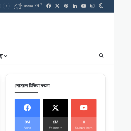
℉
Facebook
X
Pinterest
LinkedIn
YouTube
Instagram
79
Switch skin
Dhaka
থ্য
Search for
সোস্যাল মিডিয়া ফলো
3M
2M
0
Fans
Followers
Subscribers