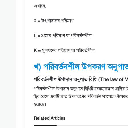
এখানে,
0 = উৎপাদনের পরিমাণ
L = শ্রমের পরিমাণ যা পরিবর্তনশীল
K = মূলধনের পরিমাণ যা পরিবর্তশীল
খ) পরিবর্তনশীল উপকরণ অনুপাত
পরিবর্তনশীল উপাদান অনুপাত বিধি (The law of V
পরিবর্তনশীল উপাদান অনুপাত বিধিটি ক্রমহাসমান প্রান্ত
স্থির রেখে একটি মাত্র উপকরণের পরিবর্তন সাপেক্ষে উপকর
হয়েছে।
Related Articles