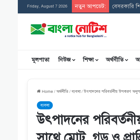
নতুন আপডেট:
সমন্বিত উপব
Friday, August 7 2026
মূলপাতা
নিউজ
শিক্ষা
অর্থনীতি
আ
Home
/
অর্থনীতি
/
ব্যবসা
/
উৎপাদনের পরিবর্তনীয় উপকরণ অনুপাত বি
ব্যবসা
উৎপাদনের পরিবর্তনী
সাথে মােট, গড় ও প্রান্