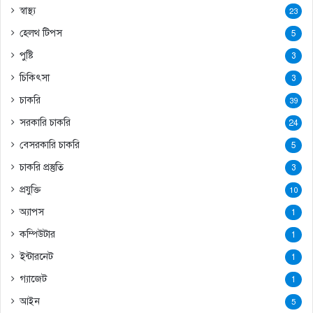
স্বাস্থ্য
23
হেলথ টিপস
5
পুষ্টি
3
চিকিৎসা
3
চাকরি
39
সরকারি চাকরি
24
বেসরকারি চাকরি
5
চাকরি প্রস্তুতি
3
প্রযুক্তি
10
অ্যাপস
1
কম্পিউটার
1
ইন্টারনেট
1
গ্যাজেট
1
আইন
5