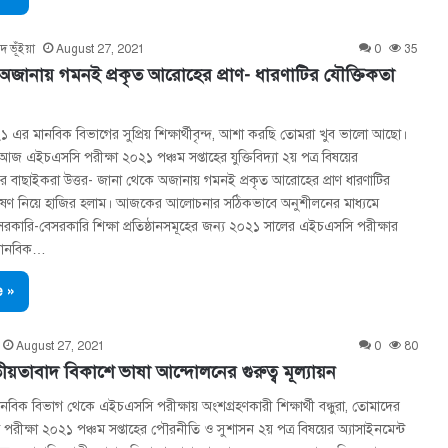
দ ভূঁইয়া
August 27, 2021
0
35
অজানায় গমনই প্রকৃত আরোহের প্রাণ- ধারণাটির যৌক্তিকতা
এর মানবিক বিভাগের সুপ্রিয় শিক্ষার্থীবৃন্দ, আশা করছি তোমরা খুব ভালো আছো।
জ এইচএসসি পরীক্ষা ২০২১ পঞ্চম সপ্তাহের যুক্তিবিদ্যা ২য় পত্র বিষয়ের
এর বাছাইকরা উত্তর- জানা থেকে অজানায় গমনই প্রকৃত আরোহের প্রাণ ধারণাটির
্লেষণ নিয়ে হাজির হলাম। আজকের আলোচনার সঠিকভাবে অনুশীলনের মাধ্যমে
কারি-বেসরকারি শিক্ষা প্রতিষ্ঠানসমূহের জন্য ২০২১ সালের এইচএসসি পরীক্ষার
র মানবিক…
 »
August 27, 2021
0
80
ীয়তাবাদ বিকাশে ভাষা আন্দোলনের গুরুত্ব মূল্যায়ন
বিক বিভাগ থেকে এইচএসসি পরীক্ষায় অংশগ্রহণকারী শিক্ষার্থী বন্ধুরা, তোমাদের
রীক্ষা ২০২১ পঞ্চম সপ্তাহের পৌরনীতি ও সুশাসন ২য় পত্র বিষয়ের অ্যাসাইনমেন্ট