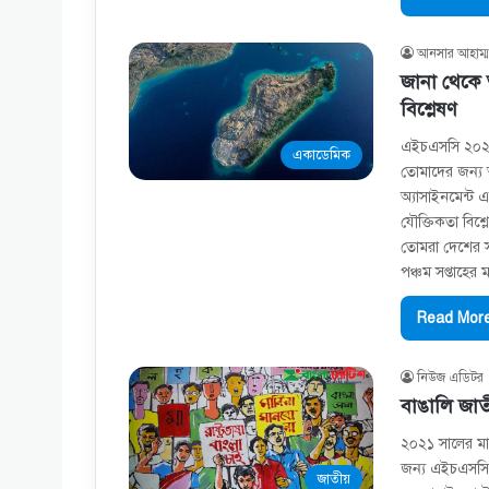
আনসার আহাম্ম
জানা থেকে 
বিশ্লেষণ
এইচএসসি ২০২১ 
একাডেমিক
তোমাদের জন্য আ
অ্যাসাইনমেন্ট 
যৌক্তিকতা বিশ
তোমরা দেশের সর
পঞ্চম সপ্তাহে
Read More
নিউজ এডিটর
বাঙালি জাত
২০২১ সালের মান
জন্য এইচএসসি প
জাতীয়