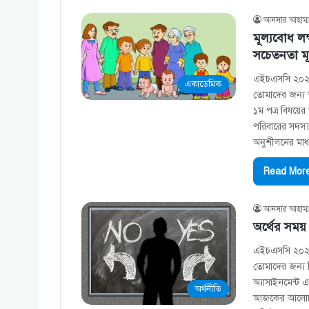
আনসার আহাম্ম
মূল্যবােধ ল
সচেতনতা মূল
এইচএসসি ২০২১ 
একাডেমিক
তোমাদের জন্য আ
১ম পত্র বিষয়ের
পরিবারের সদস্
অনুশীলনের মাধ্
Read More
আনসার আহাম্ম
অর্থের সময় ম
এইচএসসি ২০২১ ব
তোমাদের জন্য ন
অ্যাসাইনমেন্ট এর
অর্থনীতি
আজকের আলোচনা