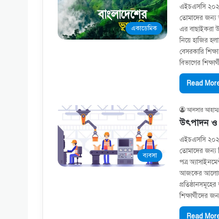
এইচএসসি ২০২১ 
তোমাদের জন্য আ
একাডেমিক
এর বাছাইকরা উ
নিয়ে হাজির 
বেসরকারি শিক্ষ
বিভাগের শিক্ষা
Read More
আনসার আহাম্ম
উৎপাদন ও 
এইচএসসি ২০২১ ব
তোমাদের জন্য 
ব্যবসা
পত্র অ্যাসাইনম
আজকের আলোচনা
প্রতিষ্ঠানসমূহে
শিক্ষার্থীদের জ
Read More