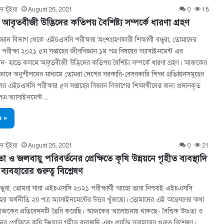
দ ভূঁইয়া
August 26, 2021
0
18
বৃতবীজী উদ্ভিদের কতিপয় বৈশিষ্ট্য সম্পর্কে ধারণা গ্রহণ
্ঞান বিভাগ থেকে এইচএসসি পরীক্ষায় অংশগ্রহণকারী শিক্ষার্থী বন্ধুরা, তোমাদের
রীক্ষা ২০২১ ৫ম সপ্তাহের জীববিজ্ঞান ১ম পত্র বিষয়ের অ্যাসাইনমেন্ট এর
ন- হাতে কলমে আবৃতবীজী উদ্ভিদের কতিপয় বৈশিষ্ট্য সম্পর্কে ধারণা গ্রহণ। আজকের
ে অনুশীলনের মাধ্যমে তোমরা দেশের সরকারি-বেসরকারি শিক্ষা প্রতিষ্ঠানসমূহের
র এইচএসসি পরীক্ষার ৫স সপ্তাহের বিজ্ঞান বিভাগের শিক্ষার্থীদের জন্য প্রদানকৃত
পত্র অ্যাসাইনমেন্ট…
 »
দ ভূঁইয়া
August 26, 2021
0
21
তা ও জলবায়ু পরিবর্তনের প্রেক্ষিতে কৃষি উন্নয়নে গৃহীত ব্যবস্থাদি
 ব্যবহারের গুরুত্ব বিশ্লেষণ
্থী বন্ধুরা, তোমরা যারা এইচএসসি ২০২১ পরীক্ষার্থী আছো তারা নিশ্চয়ই এইচএসসি
ের অর্থনীতি ২য় পত্র অ্যাসাইনমেন্টের উত্তর খুঁজছো। তোমাদের এই অন্বেষণের কথা
জকের প্রতিবেদনটি তৈরি করেছি। আজকের আলোচনায় থাকছে- বৈশ্বিক উষ্ণতা ও
র প্রেক্ষিতে কৃষি উন্নয়নে গৃহীত ব্যবস্থাদি এবং প্রযুক্তি ব্যবহারের গুরুত্ব বিশ্লেষণ।