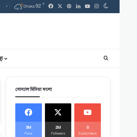
℉
Facebook
X
Pinterest
LinkedIn
YouTube
Instagram
92
Switch skin
Dhaka
থ্য
Search for
সোস্যাল মিডিয়া ফলো
3M
2M
0
Fans
Followers
Subscribers