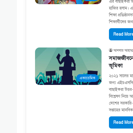
এর বাছাইকরা উত
হাজির হলাম। 
শিক্ষা প্রতিষ্
শিক্ষার্থীদের জ
Read More
আনসার আহাম্ম
সমাজজীবনে 
ভূমিকা
২০২১ সালের মান
একাডেমিক
জন্য এইচএসসি প
বাছাইকরা উত্তর
বিশ্লেষণ নিয
দেশের সরকারি-ব
সপ্তাহের মানবিক
Read More