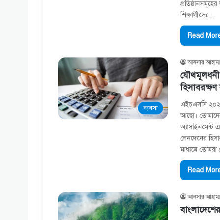
প্রতিষ্ঠানসমূহে
শিক্ষার্থীদের…
Read More
আনসার আহাম্ম
যৌথমূলধনী ক
হিসাবরক্ষণ
এইচএসসি ২০২১ এ
ব্যবসা
আছো। তোমাদের জ
অ্যাসাইনমেন্ট এ
লেনদেনের হিসা
মাধ্যমে তোমরা
Read More
আনসার আহাম্ম
বাংলাদেশে