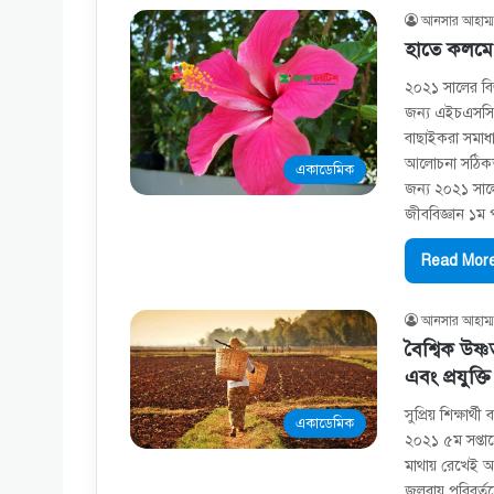
আনসার আহাম্ম
হাতে কলমে আ
২০২১ সালের বিজ
জন্য এইচএসসি প
বাছাইকরা সমাধা
আলোচনা সঠিকভাব
একাডেমিক
জন্য ২০২১ সালে
জীববিজ্ঞান ১ম 
Read More
আনসার আহাম্ম
বৈশ্বিক উষ্ণ
এবং প্রযুক্তি
সুপ্রিয় শিক্ষার
একাডেমিক
২০২১ ৫ম সপ্তাহ
মাথায় রেখেই আ
জলবায়ু পরিবর্তনে