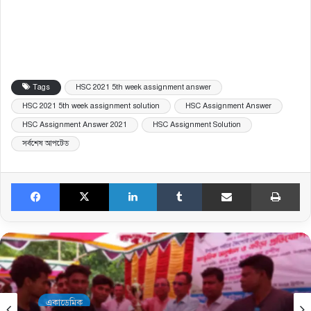
Tags
HSC 2021 5th week assignment answer
HSC 2021 5th week assignment solution
HSC Assignment Answer
HSC Assignment Answer 2021
HSC Assignment Solution
সর্বশেষ আপটেড
Facebook
X
LinkedIn
Tumblr
Share via Email
Pri
একাডেমিক