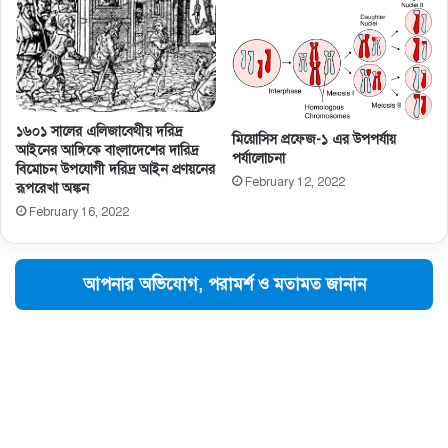
১৬০১ সালের এলিজাবেথীয় দরিদ্র
মিয়োসিস প্রফেজ-১ এর উপপর্যায়
আইনের আঙ্গিকে বাংলাদেশের দারিদ্র
পর্যালোচনা
বিমোচন উপযোগী দরিদ্র আইন প্রণয়নের
February 12, 2022
রূপরেখা অঙ্কন
February 16, 2022
আপনার অভিযোগ, পরামর্শ ও মতামত জানান