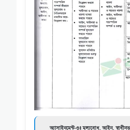
অ্যাসাইনমেন্ট-৩ঃ মূল্যবােধ, আইন, স্বাধীনত