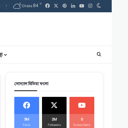
℉
Facebook
X
Pinterest
LinkedIn
YouTube
Instagram
84
Switch skin
Dhaka
থ্য
Search for
সোস্যাল মিডিয়া ফলো
3M
2M
0
Fans
Followers
Subscribers