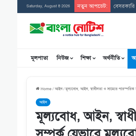
নতুন আপডেট:
সমন্বিত উ
Saturday, August 8 2026
মূলপাতা
নিউজ
শিক্ষা
অর্থনীতি
আ
Home
/
আইন
/
মূল্যবােধ, আইন, স্বাধীনতা ও সাম্যের পারস্পরিক
আইন
মূল্যবােধ, আইন, স্বা
সম্পর্ক যেভাবে মূল্য