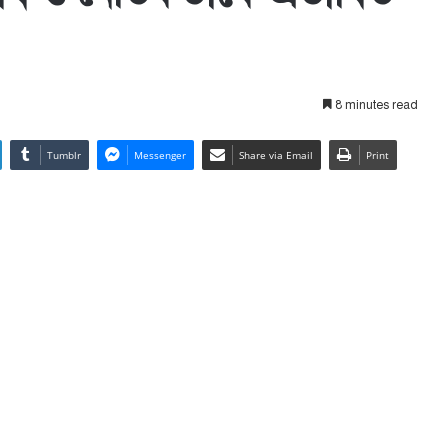
8 minutes read
Tumblr
Messenger
Share via Email
Print