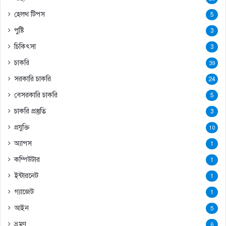
হেলথ টিপস
5
পুষ্টি
3
চিকিৎসা
3
চাকরি
39
সরকারি চাকরি
24
বেসরকারি চাকরি
5
চাকরি প্রস্তুতি
3
প্রযুক্তি
10
অ্যাপস
1
কম্পিউটার
1
ইন্টারনেট
1
গ্যাজেট
1
আইন
5
ভ্রমণ
6