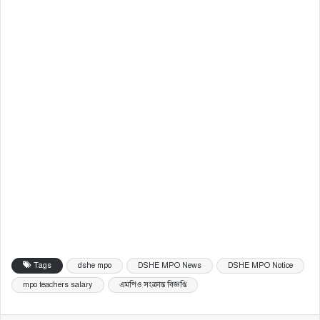
Tags
dshe mpo
DSHE MPO News
DSHE MPO Notice
mpo teachers salary
এমপিও সংক্রান্ত বিজ্ঞপ্তি