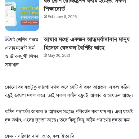
ষষ্ঠ শ্রেণি রেজিষ্ট্রেশন ফরম ২০২৬: সকল
শিক্ষাবোর্ড
February 9, 2026
আমার মধ্যে একজন আত্মমর্যাদাবান মানুষ
হিসেবে যেসকল বৈশিষ্ট্য আছে
May 30, 2021
কোনো বস্তু যতটুকু জায়গা দখল করে সেটি ঐ বস্তুর আয়তন। সকল কঠিন
বস্তুই জায়গা দখল করে, তাই সকল কঠিন বস্তুরই আকার ও আয়তন আছে।
কঠিন পদার্থের আকার ও আয়তন সহজে পরিবর্তন করা যায় না। এরা যথেষ্ট
দৃঢ় অর্থাৎ এদের দৃঢ়তা আছে। তবে কিছু কিছু কঠিন পদার্থের দৃঢ়তা কম
যেমন- সরিষার দানা, ভাত, কলা ইত্যাদি।