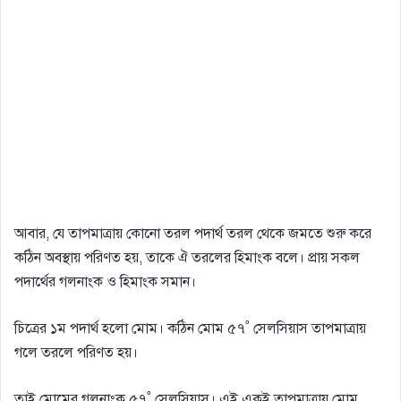
আবার, যে তাপমাত্রায় কোনো তরল পদার্থ তরল থেকে জমতে শুরু করে
কঠিন অবস্থায় পরিণত হয়, তাকে ঐ তরলের হিমাংক বলে। প্রায় সকল
পদার্থের গলনাংক ও হিমাংক সমান।
চিত্রের ১ম পদার্থ হলো মোম। কঠিন মোম ৫৭˚ সেলসিয়াস তাপমাত্রায়
গলে তরলে পরিণত হয়।
তাই মোমের গলনাংক ৫৭˚ সেলসিয়াস। এই একই তাপমাত্রায় মোম