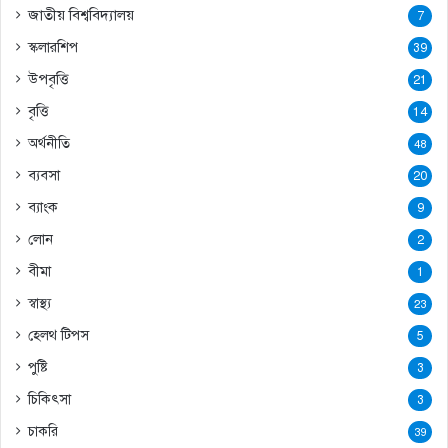
জাতীয় বিশ্ববিদ্যালয়
7
স্কলারশিপ
39
উপবৃত্তি
21
বৃত্তি
14
অর্থনীতি
48
ব্যবসা
20
ব্যাংক
9
লোন
2
বীমা
1
স্বাস্থ্য
23
হেলথ টিপস
5
পুষ্টি
3
চিকিৎসা
3
চাকরি
39