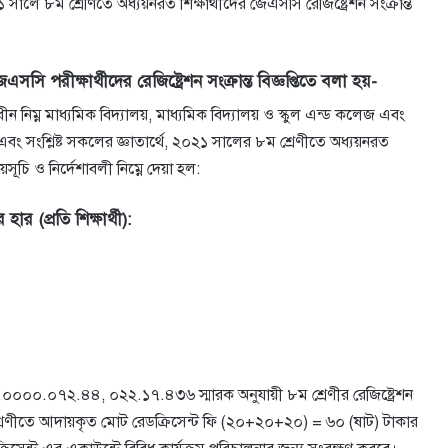
 ৮ম শ্রেণিতে অধ্যয়নরত শিক্ষার্থীদের জেএসসি রেজিষ্ট্রেশন সংক্রান্ত
এসসি পরীক্ষার্থীদের রেজিষ্ট্রেশন সংক্রান্ত বিজ্ঞপ্তিতে বলা হয়-
ধীন নিম্ন মাধ্যমিক বিদ্যালয়, মাধ্যমিক বিদ্যালয় ও স্কুল এন্ড কলেজ এবং
 এবং সংশ্লিষ্ট সকলের জ্ঞাতার্থে, ২০২১ সালের ৮ম শ্রেণীতে অধ্যয়নরত
়সূচি ও নির্দেশাবলী নিম্নে দেয়া হল:
হার (প্রতি শিক্ষার্থী):
০০.০০০০.০৭২.৪৪, ০২২.১৭.৪৩৬ স্মারক অনুযায়ী ৮ম শ্রেণীর রেজিষ্ট্রেশন
ম শ্রেণীতে আদায়কৃত মােট রেডক্রিসেন্ট ফি (২০+২০+২০) = ৬০ (ষাট) টাকার