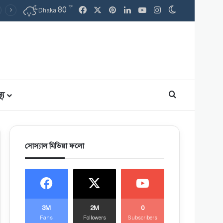
℉
80
Facebook
X
Pinterest
LinkedIn
YouTube
Instagram
Switch skin
Dhaka
থ্য
Search for
সোস্যাল মিডিয়া ফলো
3M
2M
0
Fans
Followers
Subscribers