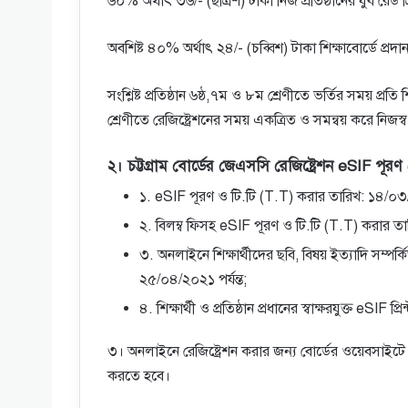
৬০% অর্থাৎ ৩৬/- (ছত্রিশ) টাকা নিজ প্রতিষ্ঠানের যুব রেড
অবশিষ্ট ৪০% অর্থাৎ ২৪/- (চব্বিশ) টাকা শিক্ষাবাের্ডে প্র
সংশ্লিষ্ট প্রতিষ্ঠান ৬ষ্ঠ,৭ম ও ৮ম শ্রেণীতে ভর্তির সময় প্র
শ্রেণীতে রেজিষ্ট্রেশনের সময় একত্রিত ও সমন্বয় করে নিজস
২। চট্টগ্রাম বোর্ডের জেএসসি রেজিষ্ট্রেশন eSIF পূরণ 
১. eSIF পূরণ ও টি.টি (T.T) করার তারিখ: ১৪/০৩
২. বিলম্ব ফিসহ eSIF পূরণ ও টি.টি (T.T) করার ত
৩. অনলাইনে শিক্ষার্থীদের ছবি, বিষয় ইত্যাদি সম্প
২৫/০৪/২০২১ পর্যন্ত;
৪. শিক্ষার্থী ও প্রতিষ্ঠান প্রধানের স্বাক্ষরযুক্ত 
৩। অনলাইনে রেজিষ্ট্রেশন করার জন্য বাের্ডের ওয়েবসাইটে 
করতে হবে।