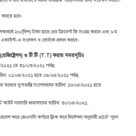
 ক্রিসেন্ট এর একাউন্টে বিবিধ কার্যক্রম পরিচালনার জন্য সংরক্ষণ করবে।
দান করতে হবে।
তি শিক্ষাবর্ষে ২০/(বিশ) টাকা হারে রেড ক্রিসেন্ট ফি সংগ্রহ করবে এবং ৮ম
্ব একাউন্ট-এ সংরক্ষণ ও বাের্ডকে প্রদান করবে।
(রেজিষ্ট্রেশন) ও টি.টি (T.T) করার সময়সূচিঃ
/২০২১ তে ৩১/০৩/২০২১ পর্যন্ত;
ারিখ: ০১/০৪/২০২১ হতে ০৯/০৪/২০২১ পর্যন্ত;
র্কিত তথ্যের ভুলভ্রান্তি সংশােধনের তারিখ: ১৬/০৪/২০২১ হতে
eSIF প্রিন্ট আউট সরাসরি জমাদানের তারিখ: ৩০/০৪/২০২১;
প্রবেশ করে জেএসসি কর্ণারে ক্লিক করে নির্দেশনা অনুযায়ী eSIF পূরণ