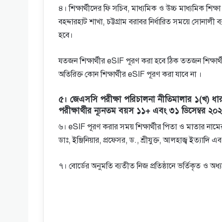
৪। শিক্ষার্থীদের ফি সচিব, মাধ্যমিক ও উচ্চ মাধ্যমিক শিক্ষ
বহদ্দারহাট শাখা, চট্টগ্রাম বরাবর নির্ধারিত সময়ে সােনাল
হবে।
যতজন শিক্ষার্থীর eSIF পূরণ করা হবে ঠিক ততজন শিক্ষার্থী
অতিরিক্ত কোন শিক্ষার্থীর eSIF পূরণ করা যাবে না ।
৫। জেএসসি পরীক্ষা পরিচালনা নীতিমালার ১(খ) ধারা 
পরীক্ষার্থীর ন্যূনতম বয়স ১১+ এবং ৩১ ডিসেম্বর ২০
৬। eSIF পূরণ করার সময় শিক্ষার্থীর পিতা ও মাতার নামের 
ডাঃ, ইঞ্জিনিয়ার, প্রফেসর, ড., শ্রীযুক্ত, আলহাজ্ব ইত
৭। বাের্ডের অনুমতি ব্যতীত নিজ প্রতিষ্ঠানে ভর্তিকৃত ও অধ্যয