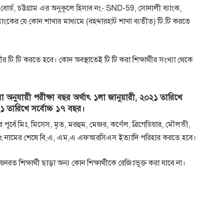
া বাের্ড, চট্টগ্রাম এর অনুকূলে হিসাব নং- SND-59, সােনালী ব্যাংক,
ী ব্যাংকের যে কোন শাখার মাধ্যমে (বহদ্দারহাট শাখা ব্যতীত) টি.টি করতে
র টি.টি করতে হবে। কোন অবস্থাতেই টি টি করা শিক্ষার্থীর সংখ্যা থেকে
অনুযায়ী পরীক্ষা বছর অর্থাৎ ১লা জানুয়ারী, ২০২১ তারিখে
২১ তারিখে সর্বোচ্চ ১৭ বছর।
পূর্বে মিঃ, মিসেস, মৃত, মরহুম, মেজর, কর্ণেল, ব্রিগেডিয়ার, মৌলভী,
্যাদি এবং নামের শেষে বি,এ, এম,এ এফআরসিএস ইত্যাদি পরিহার করতে হবে।
়নরত শিক্ষার্থী ছাড়া অন্য কোন শিক্ষার্থীকে রেজিঃভূক্ত করা যাবে না।