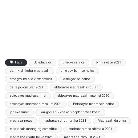
Tags
Bd educator
bmeb e service
bmtti notice 2021
dainik shiksha madrasah
dme gov bd mpo notice
dme gov bd site view notices
dme.gov.bd notice
dshe job circular 2021
ebtedayee madrasah circular
ebtedayee madrasah list
ebtedayee madrasah mpo list 2020
ebtedayee madrasah mpo list 2021
Ebtedayee madrasah notice
jdc examiner
karigori shikkha odhidoptor notice board
madrasa news
madrasah chutir talika 2021
Madrasah dg office
madrasah managing committee
madrasah mpo nitimala 2021
madrasha chutir talika 2021
madrasha mpo list 2021