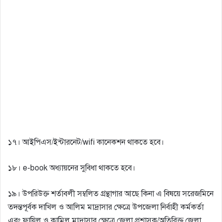
১৭। আইপিএস/ইন্টারনেট/wifi কানেকশন থাকতে হবে।
১৮। e-book অধ্যায়নের সুবিধা থাকতে হবে।
১৯। উপরিউক্ত শর্তাবলী সম্বলিত গ্রন্থাগার আছে কিনা এ বিষয়ে সরেজমিনে
তদন্তপূর্বক দাখিল ও আলিম মাদ্রাসার ক্ষেত্রে উপজেলা নির্বাহী কর্মকর্তা
এবং ফাযিল ও কামিল মাদ্রাসার ক্ষেত্রে জেলা প্রশাসক/অতিরিক্ত জেলা