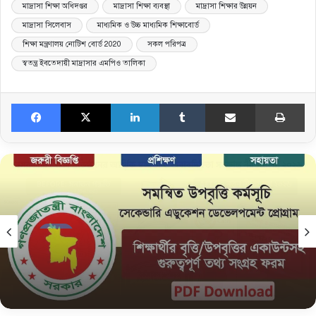
মাদ্রাসা শিক্ষা অধিদপ্তর
মাদ্রাসা শিক্ষা ব্যবস্থা
মাদ্রাসা শিক্ষার উন্নয়ন
মাদ্রাসা সিলেবাস
মাধ্যমিক ও উচ্চ মাধ্যমিক শিক্ষাবোর্ড
শিক্ষা মন্ত্রণালয় নোটিশ বোর্ড 2020
সকল পরিপত্র
স্বতন্ত্র ইবতেদায়ী মাদ্রাসার এমপিও তালিকা
Facebook
X
LinkedIn
Tumblr
Share via Email
Print
নিউজ
February 15, 2026
সমন্বিত উপবৃত্তি তথ্য ফরম: শিক্ষার্থীদের তথ্য এন্ট্রি ফরম
PDF ডাউনলোড