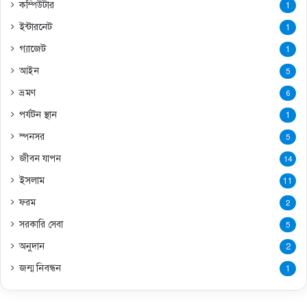
কম্পিউটার
1
ইন্টারনেট
1
গ্যাজেট
1
আইন
5
ভ্রমণ
6
পর্যটন স্থান
1
স্পনসর
5
জীবন যাপন
14
ইসলাম
11
ফরম
2
সরকারি সেবা
5
অনুদান
2
জন্ম নিবন্ধন
1