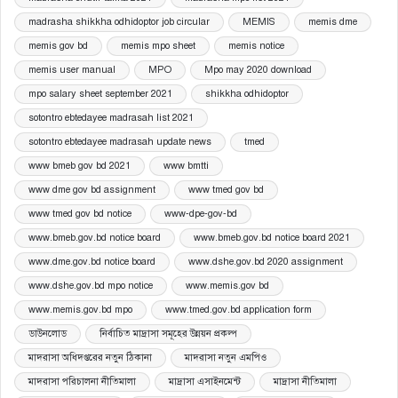
madrasha shikkha odhidoptor job circular
MEMIS
memis dme
memis gov bd
memis mpo sheet
memis notice
memis user manual
MPO
Mpo may 2020 download
mpo salary sheet september 2021
shikkha odhidoptor
sotontro ebtedayee madrasah list 2021
sotontro ebtedayee madrasah update news
tmed
www bmeb gov bd 2021
www bmtti
www dme gov bd assignment
www tmed gov bd
www tmed gov bd notice
www-dpe-gov-bd
www.bmeb.gov.bd notice board
www.bmeb.gov.bd notice board 2021
www.dme.gov.bd notice board
www.dshe.gov.bd 2020 assignment
www.dshe.gov.bd mpo notice
www.memis.gov bd
www.memis.gov.bd mpo
www.tmed.gov.bd application form
ডাউনলোড
নির্বাচিত মাদ্রাসা সমূহের উন্নয়ন প্রকল্প
মাদরাসা অধিদপ্তরের নতুন ঠিকানা
মাদরাসা নতুন এমপিও
মাদরাসা পরিচালনা নীতিমালা
মাদ্রাসা এসাইনমেন্ট
মাদ্রাসা নীতিমালা