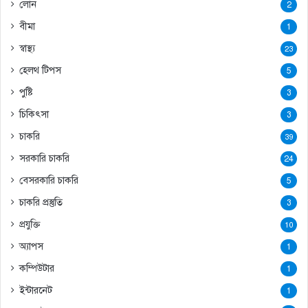
লোন
2
বীমা
1
স্বাস্থ্য
23
হেলথ টিপস
5
পুষ্টি
3
চিকিৎসা
3
চাকরি
39
সরকারি চাকরি
24
বেসরকারি চাকরি
5
চাকরি প্রস্তুতি
3
প্রযুক্তি
10
অ্যাপস
1
কম্পিউটার
1
ইন্টারনেট
1