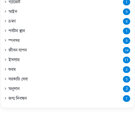
গ্যাজেট
1
আইন
5
ভ্রমণ
6
পর্যটন স্থান
1
স্পনসর
5
জীবন যাপন
14
ইসলাম
11
ফরম
2
সরকারি সেবা
5
অনুদান
2
জন্ম নিবন্ধন
1