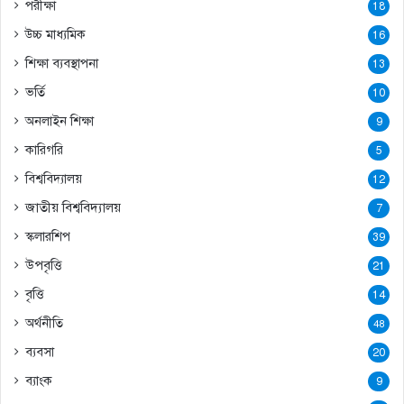
পরীক্ষা
18
উচ্চ মাধ্যমিক
16
শিক্ষা ব্যবস্থাপনা
13
ভর্তি
10
অনলাইন শিক্ষা
9
কারিগরি
5
বিশ্ববিদ্যালয়
12
জাতীয় বিশ্ববিদ্যালয়
7
স্কলারশিপ
39
উপবৃত্তি
21
বৃত্তি
14
অর্থনীতি
48
ব্যবসা
20
ব্যাংক
9