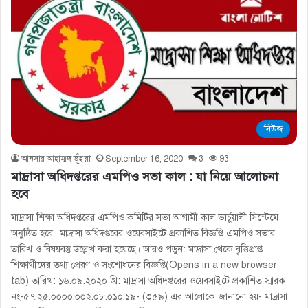
নিউজ
আনসার আহাম্মদ ভূঁইয়া
September 16, 2020
3
93
মাদ্রাসা অধিদপ্তরের এমপিও সভা কাল : যা নিয়ে আলোচনা
হবে
মাদ্রাসা শিক্ষা অধিদপ্তরের এমপিও কমিটির সভা আগামী কাল ভার্চুয়ালী সিস্টেমে
অনুষ্ঠিত হবে। মাদ্রাসা অধিদপ্তরের ওয়েবসাইটে প্রকাশিত বিজ্ঞপ্তি এমপিও সভার
তারিখ ও বিষয়বস্তু উল্লেখ করা হয়েছে। আরও পড়ুন: মাদ্রাসা থেকে বৃত্তিপ্রাপ্ত
শিক্ষার্থীদের তথ্য প্রেরণ ও সংশোধনের বিজ্ঞপ্তি(Opens in a new browser
tab) তারিখ: ১৬.০৯.২০২০ খ্রি: মাদ্রাসা অধিদপ্তরের ওয়েবসাইটে প্রকাশিত স্মারক
নং-৫৭.২৫.০০০০.০০২.০৮.০১০.১৯- (৩৫৯) এর আলোকে জানানো হয়- মাদ্রাসা