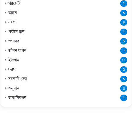
গ্যাজেট
1
আইন
5
ভ্রমণ
6
পর্যটন স্থান
1
স্পনসর
5
জীবন যাপন
14
ইসলাম
11
ফরম
2
সরকারি সেবা
5
অনুদান
2
জন্ম নিবন্ধন
1