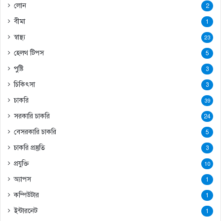
লোন
2
বীমা
1
স্বাস্থ্য
23
হেলথ টিপস
5
পুষ্টি
3
চিকিৎসা
3
চাকরি
39
সরকারি চাকরি
24
বেসরকারি চাকরি
5
চাকরি প্রস্তুতি
3
প্রযুক্তি
10
অ্যাপস
1
কম্পিউটার
1
ইন্টারনেট
1