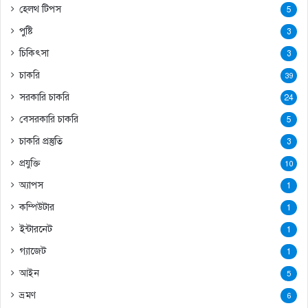
হেলথ টিপস
5
পুষ্টি
3
চিকিৎসা
3
চাকরি
39
সরকারি চাকরি
24
বেসরকারি চাকরি
5
চাকরি প্রস্তুতি
3
প্রযুক্তি
10
অ্যাপস
1
কম্পিউটার
1
ইন্টারনেট
1
গ্যাজেট
1
আইন
5
ভ্রমণ
6