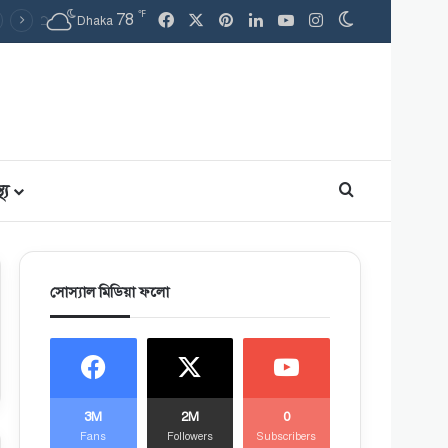
℉
78
Facebook
X
Pinterest
LinkedIn
YouTube
Instagram
Switch skin
Dhaka
থ্য
Search for
সোস্যাল মিডিয়া ফলো
3M
2M
0
Fans
Followers
Subscribers