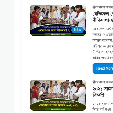
আনসার আহাম্ম
মেডিকেল-ডে
নীতিমালা-
মেডিকেল-ডেন্টা
নিউজ
করেছে গণপ্রজাতন্
কল্যাণ মন্ত্রণা
পরিবার কল্যাণ 
নীতিমালা-২০২০
ভার্সন দেওয়া 
Read More
আনসার আহাম্ম
২০২১ সালে
বিজ্ঞপ্তি
২০২১ সালের সরক
শিক্ষা অধিদপ্