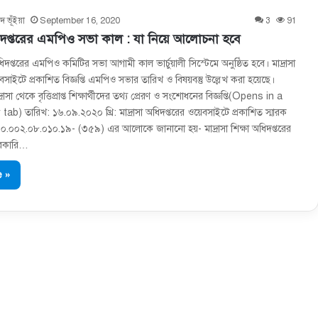
দ ভূঁইয়া
September 16, 2020
3
91
ধিদপ্তরের এমপিও সভা কাল : যা নিয়ে আলোচনা হবে
 অধিদপ্তরের এমপিও কমিটির সভা আগামী কাল ভার্চুয়ালী সিস্টেমে অনুষ্ঠিত হবে। মাদ্রাসা
বসাইটে প্রকাশিত বিজ্ঞপ্তি এমপিও সভার তারিখ ও বিষয়বস্তু উল্লেখ করা হয়েছে।
াসা থেকে বৃত্তিপ্রাপ্ত শিক্ষার্থীদের তথ্য প্রেরণ ও সংশোধনের বিজ্ঞপ্তি(Opens in a
b) তারিখ: ১৬.০৯.২০২০ খ্রি: মাদ্রাসা অধিদপ্তরের ওয়েবসাইটে প্রকাশিত স্মারক
.০০২.০৮.০১০.১৯- (৩৫৯) এর আলোকে জানানো হয়- মাদ্রাসা শিক্ষা অধিদপ্তরের
রকারি…
 »