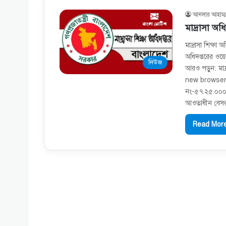
আনসার আহাম্ম
মাদ্রাসা অ
মাদ্রাসা শিক্ষা
অধিদপ্তরের ওয়ে
নিউজ
আরও পড়ুন: মাদ্র
new browser ta
নং-৫৭.২৫.০০০০
আওতাধীন বেস
Read More