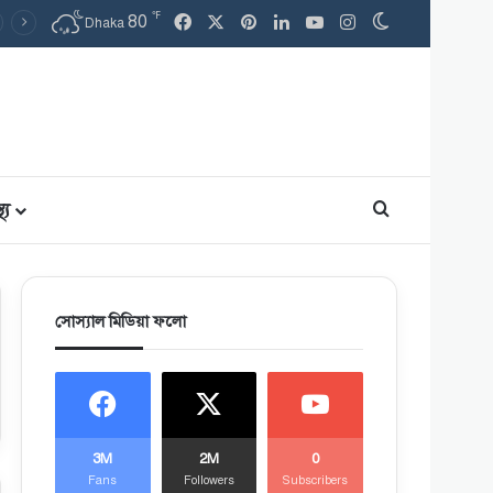
℉
80
Facebook
X
Pinterest
LinkedIn
YouTube
Instagram
Switch skin
Dhaka
থ্য
Search for
সোস্যাল মিডিয়া ফলো
3M
2M
0
Fans
Followers
Subscribers