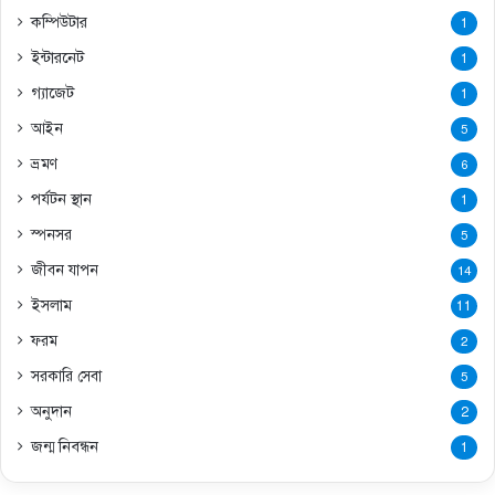
কম্পিউটার
1
ইন্টারনেট
1
গ্যাজেট
1
আইন
5
ভ্রমণ
6
পর্যটন স্থান
1
স্পনসর
5
জীবন যাপন
14
ইসলাম
11
ফরম
2
সরকারি সেবা
5
অনুদান
2
জন্ম নিবন্ধন
1