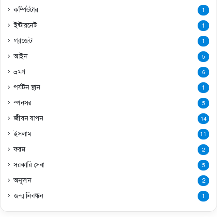
কম্পিউটার
1
ইন্টারনেট
1
গ্যাজেট
1
আইন
5
ভ্রমণ
6
পর্যটন স্থান
1
স্পনসর
5
জীবন যাপন
14
ইসলাম
11
ফরম
2
সরকারি সেবা
5
অনুদান
2
জন্ম নিবন্ধন
1