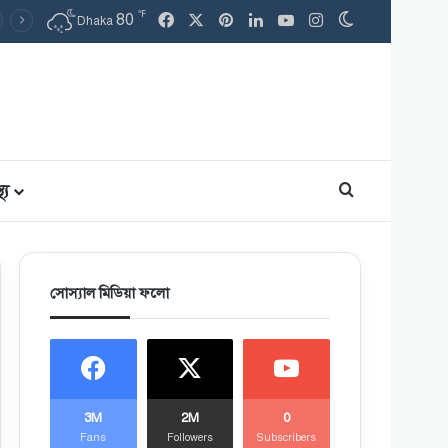
℉
80
Facebook
X
Pinterest
LinkedIn
YouTube
Instagram
Switch skin
Dhaka
থ্য
Search for
সোস্যাল মিডিয়া ফলো
3M
2M
0
Fans
Followers
Subscribers