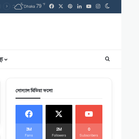
℉
79
Facebook
X
Pinterest
LinkedIn
YouTube
Instagram
Switch skin
Dhaka
থ্য
Search for
সোস্যাল মিডিয়া ফলো
3M
2M
0
Fans
Followers
Subscribers