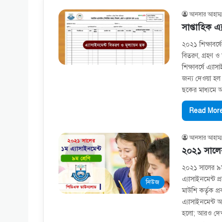
আনসার আহাম্ম
সাপ্তাহিক 
২০২১ শিক্ষাবর্ষে
বিতরণ, গ্রহণ ও 
শিক্ষাবর্ষে এ্য
জন্য দেওয়া হল
ছকের মাধ্যমে আপ
Read More
আনসার আহাম্ম
২০২১ সালের 
২০২১ সালের ৯ম 
এ্যাসাইনমেন্ট প্
নিউজ
মাউশি কর্তৃক প্
এ্যাসাইনমেন্ট 
হলো; আরও দেখুন: