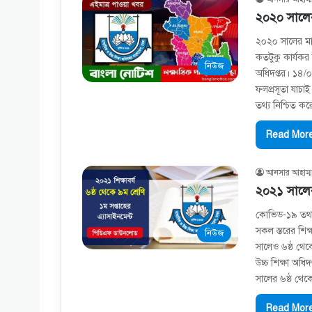
২০২০ সালের
২০২০ সালের মাধ্য
কতটুকু কার্যকর 
নিউজ
অধিদপ্তর। ১৪/০৩
ফলপ্রসূতা যাচাই 
তথ্য নিশ্চিত ক
Read More
আনসার আহাম্ম
২০২১ সালের 
কোভিড-১৯ তথা 
সকল স্তরের শিক্ষ
নিউজ
সালেও ৬ষ্ঠ থেকে
উচ্চ শিক্ষা অধ
সালের ৬ষ্ঠ থেক
Read More