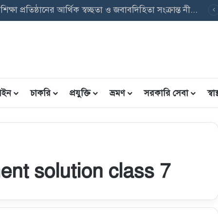
উপবৃত্তি তথ্য ফরম: শিক্ষার্থীদের তথ্য এন্ট্রি ফরম PDF ডাউনলোড
ইন
চাকরি
প্রযুক্তি
ভ্রমণ
সরকারি সেবা
স্বাস্
nt solution class 7