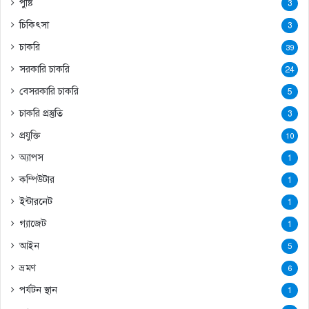
পুষ্টি
3
চিকিৎসা
3
চাকরি
39
সরকারি চাকরি
24
বেসরকারি চাকরি
5
চাকরি প্রস্তুতি
3
প্রযুক্তি
10
অ্যাপস
1
কম্পিউটার
1
ইন্টারনেট
1
গ্যাজেট
1
আইন
5
ভ্রমণ
6
পর্যটন স্থান
1