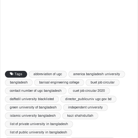
Tags
abbreviation of ugc
america bangladesh university
bangladesh
barisal engineering college
buet job circular
contact number of ugc bangladesh
cuet job circular 2020
daffodil university blacklisted
director_publicuniv ugc gov bd
green university of bangladesh
independent university
islamic university bangladesh
kazi shahidullah
list of private university in bangladesh
list of public university in bangladesh