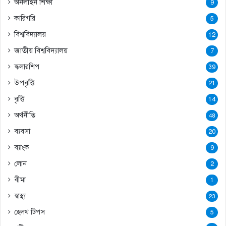
অনলাইন শিক্ষা
9
কারিগরি
5
বিশ্ববিদ্যালয়
12
জাতীয় বিশ্ববিদ্যালয়
7
স্কলারশিপ
39
উপবৃত্তি
21
বৃত্তি
14
অর্থনীতি
48
ব্যবসা
20
ব্যাংক
9
লোন
2
বীমা
1
স্বাস্থ্য
23
হেলথ টিপস
5