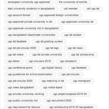
sonargaon university ugc approved
the university of comilla
total university students in bangladesh
udl member
udl ugc bd
ugc account format
ugc approved foreign universities
ugc approved private university in bd
ugc approved university bd
ugc approved university list in bangladesh
ugc bangladesh blacklisted universities
ugc bd contact
ugc bd facebook
ugc bd grading system
ugc bd job circular 2020
ugc bd logo
ugc bd news
ugc bd notice
ugc bd private university
ugc bd scholarship
ugc bdren
ugc circulars 2019
ugc complaint
ugc conference grant
ugc digital library
ugc facebook
ugc guidelines for online examination
ugc job circular
ugc job circular 2020
ugc meaning in bd
ugc monogram
ugc news bangladesh
ugc notice board
ugc private university ranking
ugc project proposal 2019-20
ugc public university list
ugc recruitment 2020
ugc requirement for lecturer
ugc scholarship 2019 20 bangladesh