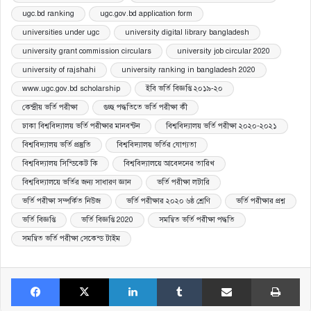
ugc.bd ranking
ugc.gov.bd application form
universities under ugc
university digital library bangladesh
university grant commission circulars
university job circular 2020
university of rajshahi
university ranking in bangladesh 2020
www.ugc.gov.bd scholarship
ইবি ভর্তি বিজ্ঞপ্তি ২০১৯-২০
কেন্দ্রীয় ভর্তি পরীক্ষা
গুচ্ছ পদ্ধতিতে ভর্তি পরীক্ষা কী
ঢাকা বিশ্ববিদ্যালয় ভর্তি পরীক্ষার মানবন্টন
বিশ্ববিদ্যালয় ভর্তি পরীক্ষা ২০২০-২০২১
বিশ্ববিদ্যালয় ভর্তি প্রস্তুতি
বিশ্ববিদ্যালয় ভর্তির যোগ্যতা
বিশ্ববিদ্যালয় সিন্ডিকেট কি
বিশ্ববিদ্যালয়ে আবেদনের তারিখ
বিশ্ববিদ্যালয়ে ভর্তির জন্য সাধারণ জ্ঞান
ভর্তি পরীক্ষা লটারি
ভর্তি পরীক্ষা সম্পর্কিত নিউজ
ভর্তি পরীক্ষার ২০২০ ৬ষ্ঠ শ্রেণি
ভর্তি পরীক্ষার প্রশ্ন
ভর্তি বিজ্ঞপ্তি
ভর্তি বিজ্ঞপ্তি 2020
সমন্বিত ভর্তি পরীক্ষা পদ্ধতি
সমন্বিত ভর্তি পরীক্ষা সেকেন্ড টাইম
Facebook
X
LinkedIn
Tumblr
Share via Email
Print