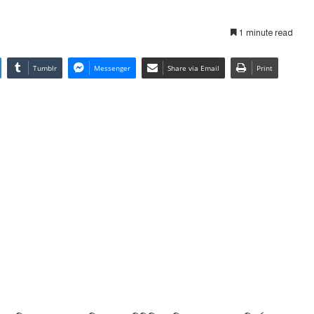
1 minute read
Tumblr
Messenger
Share via Email
Print