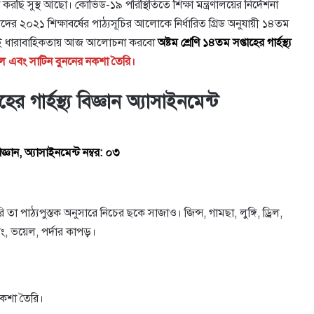
করছি সুস্থ আছো। কোভিড-১৯ পরিস্থিতিতে শিক্ষা মন্ত্রণালয়ের নির্দেশনা
র্থীদের ২০২১ শিক্ষাবর্ষের পাঠ্যসূচির আলােকে নির্ধারিত গ্রিড অনুযায়ী ১৪তম
। তারই ধারাবাহিকতায় আজ আলোচনা করবো
অষ্টম শ্রেণি ১৪তম সপ্তাহের গার্হস্থ্য
ইল এবং সাটিন বুননের নকশা তৈরি।
ের গার্হস্থ্য বিজ্ঞান অ্যাসাইনমেন্ট
য বিজ্ঞান, অ্যাসাইনমেন্ট নম্বর: ০৩
ি তা পাঠ্যপুস্তক অনুসারে নিচের ছকে সাজাও। জিন্স, গামছা, লুঙ্গি, ড্রিল,
িং, ভয়েল, পর্দার কাপড়।
নকশা তৈরি।