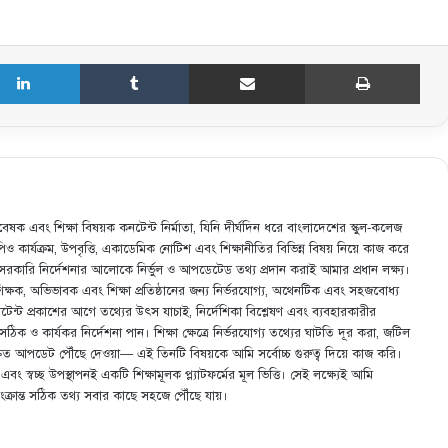
LinkedIn
Tumblr
Share via Email
Print
েষক এবং শিক্ষা বিষয়ক কনটেন্ট নির্মাতা, যিনি দীর্ঘদিন ধরে বাংলাদেশের স্কুল-কলেজ
পরিবার ও সমাজে আমার ভূমিকা
এমপিও কার্যক্রম, উপবৃত্তি, একাডেমিক নোটিশ এবং শিক্ষানীতির বিভিন্ন বিষয় নিয়ে কাজ করে
 সরকারি নির্দেশনার আলোকে নির্ভুল ও আপডেটেড তথ্য প্রদান করাই আমার প্রধান লক্ষ্য।
শিক্ষক, অভিভাবক এবং শিক্ষা প্রতিষ্ঠানের জন্য নির্ভরযোগ্য, অথেনটিক এবং সহজবোধ্য
A conversation with a doctor about
ি কনটেন্ট প্রকাশের আগে তথ্যের উৎস যাচাই, নির্দেশিকা বিশ্লেষণ এবং ব্যবহারকারীর
sickness
ক ও কার্যকর নির্দেশনা পান। শিক্ষা ক্ষেত্রে নির্ভরযোগ্য তথ্যের ঘাটতি দূর করা, জটিল
ং দ্রুত আপডেট পৌঁছে দেওয়া— এই তিনটি বিষয়কে আমি সর্বোচ্চ গুরুত্ব দিয়ে কাজ করি।
া এবং স্বচ্ছ উপস্থাপনই একটি শিক্ষামূলক প্ল্যাটফর্মের মূল ভিত্তি। সেই লক্ষ্যেই আমি
দ্রবণের আয়নিক গুণফল এবং দ্রাব্যতা গুণফলের
সংক্রান্ত সঠিক তথ্য সবার কাছে সহজে পৌঁছে যায়।
প্রয়োগ নিরূপন