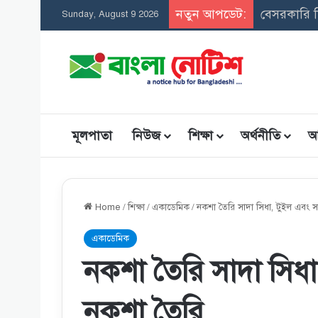
নতুন আপডেট:
সমন্বিত উপব
Sunday, August 9 2026
মূলপাতা
নিউজ
শিক্ষা
অর্থনীতি
আ
Home
/
শিক্ষা
/
একাডেমিক
/
নকশা তৈরি সাদা সিধা, টুইল এবং স
একাডেমিক
নকশা তৈরি সাদা সিধা
নকশা তৈরি