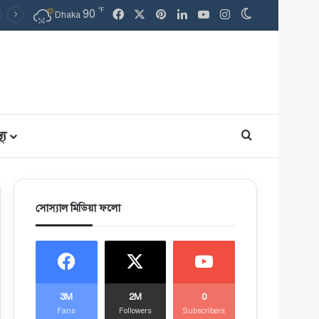
℉
Facebook
X
Pinterest
LinkedIn
YouTube
Instagram
90
Switch skin
Dhaka
থ্য
Search for
সোস্যাল মিডিয়া ফলো
3M
2M
0
Fans
Followers
Subscribers