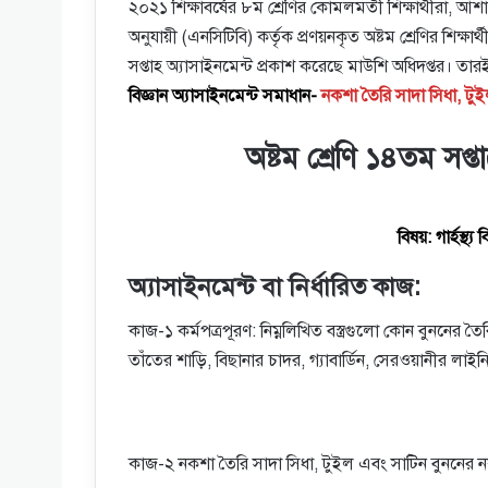
২০২১ শিক্ষাবর্ষের ৮ম শ্রেণির কোমলমতী শিক্ষার্থীরা, আশা 
অনুযায়ী (এনসিটিবি) কর্তৃক প্রণয়নকৃত অষ্টম শ্রেণির শিক্ষা
সপ্তাহ অ্যাসাইনমেন্ট প্রকাশ করেছে মাউশি অধিদপ্তর
বিজ্ঞান অ্যাসাইনমেন্ট সমাধান-
নকশা তৈরি সাদা সিধা, টু
অষ্টম শ্রেণি ১৪তম সপ্তাহ
বিষয়: গার্হস্থ্
অ্যাসাইনমেন্ট বা নির্ধারিত কাজ:
কাজ-১ কর্মপত্রপূরণ: নিম্নলিখিত বস্ত্রগুলাে কোন বুননের তৈর
তাঁতের শাড়ি, বিছানার চাদর, গ্যাবার্ডিন, সেরওয়ানীর লাইন
কাজ-২ নকশা তৈরি সাদা সিধা, টুইল এবং সাটিন বুননের 