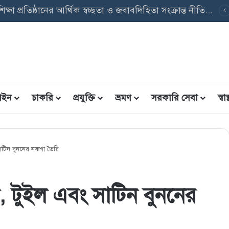
ৃত্তি তথ্য ফরম: শিক্ষার্থীদের তথ্য এন্ট্রি ফরম PDF ডাউনলোড
ইন
চাকরি
প্রযুক্তি
ভ্রমণ
সরকারি সেবা
স্বাস্
াটিন বুননের নকশা তৈরি
, টুইল এবং সাটিন বুননের