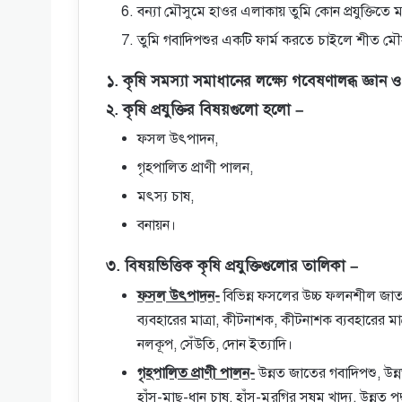
বন্যা মৌসুমে হাওর এলাকায় তুমি কোন প্রযুক্তিত
তুমি গবাদিপশুর একটি ফার্ম করতে চাইলে শীত মৌ
১. কৃষি সমস্যা সমাধানের লক্ষ্যে গবেষণালব্ধ জ্ঞান
২. কৃষি প্রযুক্তির বিষয়গুলো হলো –
ফসল উৎপাদন,
গৃহপালিত প্রাণী পালন,
মৎস্য চাষ,
বনায়ন।
৩. বিষয়ভিত্তিক কৃষি প্রযুক্তিগুলোর তালিকা –
ফসল উৎপাদন-
বিভিন্ন ফসলের উচ্চ ফলনশীল জাত
ব্যবহারের মাত্রা, কীটনাশক, কীটনাশক ব্যবহারের ম
নলকূপ, সেঁউতি, দোন ইত্যাদি।
গৃহপালিত প্রাণী পালন-
উন্নত জাতের গবাদিপশু, উন্
হাঁস-মাছ-ধান চাষ, হাঁস-মুরগির সুষম খাদ্য, উন্নত 