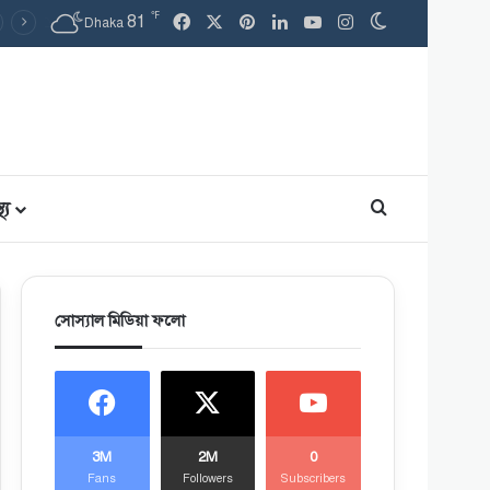
℉
81
Facebook
X
Pinterest
LinkedIn
YouTube
Instagram
Switch skin
Dhaka
থ্য
Search for
সোস্যাল মিডিয়া ফলো
3M
2M
0
Fans
Followers
Subscribers