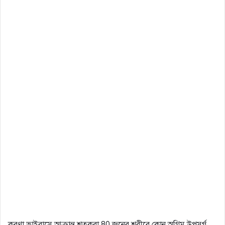
করণা ভাইরাসে আক্রান্ত শতকরা 80 জনের শরীরে কোন অগ্রিম উপসর্গ