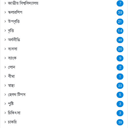
জাতীয় বিশ্ববিদ্যালয়
7
স্কলারশিপ
39
উপবৃত্তি
21
বৃত্তি
14
অর্থনীতি
48
ব্যবসা
20
ব্যাংক
9
লোন
2
বীমা
1
স্বাস্থ্য
23
হেলথ টিপস
5
পুষ্টি
3
চিকিৎসা
3
চাকরি
39