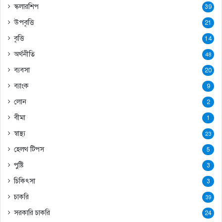
স্কলারশিপ
39
উপবৃত্তি
21
বৃত্তি
14
অর্থনীতি
48
ব্যবসা
20
ব্যাংক
9
লোন
2
বীমা
1
স্বাস্থ্য
23
হেলথ টিপস
5
পুষ্টি
3
চিকিৎসা
3
চাকরি
39
সরকারি চাকরি
24