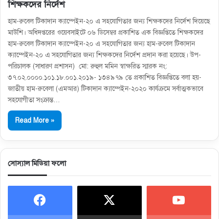
শিক্ষকদের নির্দেশ
হাম-রুবেল টিকাদান ক্যাম্পেইন-২০ এ সহযোগিতার জন্য শিক্ষকদের নির্দেশ দিয়েছে
মাউশি। অধিদপ্তরের ওয়েবসাইটে ০৬ ডিসেম্বর প্রকাশিত এক বিজ্ঞপ্তিতে শিক্ষকদের
হাম-রুবেল টিকাদান ক্যাম্পেইন-২০ এ সহযোগিতার জন্য হাম-রুবেল টিকাদান
ক্যাম্পেইন-২০ এ সহযোগিতার জন্য শিক্ষকদের নির্দেশ প্রদান করা হয়েছে। উপ-
পরিচালক (সাধারণ প্রশাসন) মাে: রুহুল মমিন স্বাক্ষরিত স্মারক নং:
৩৭.০২.০০০০.১০১.১৮.০০১.২০১৯- ১৩৪৯৭৯ তে প্রকাশিত বিজ্ঞপ্তিতে বলা হয়-
জাতীয় হাম-রুবেলা (এমআর) টিকাদান ক্যাম্পেইন-২০২০ কার্যক্রমে সর্বাত্মকভাবে
সহযােগীতা সংক্রান্ত…
Read More »
সোস্যাল মিডিয়া ফলো