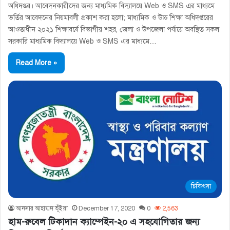
অধিদপ্তর। আবেদনকারীদের জন্য মাধ্যমিক বিদ্যালয়ে Web ও SMS এর মাধ্যমে
ভর্তির আবেদনের নিয়মাবলী প্রকাশ করা হলো; মাধ্যমিক ও উচ্চ শিক্ষা অধিদপ্তরের
আওতাধীন ২০২১ শিক্ষাবর্ষে বিভাগীয় শহর, জেলা ও উপজেলা পর্যায়ে অবস্থিত সকল
সরকারি মাধ্যমিক বিদ্যালয়ে Web ও SMS এর মাধ্যমে…
Read More »
চিকিৎসা
আনসার আহাম্মদ ভূঁইয়া
December 17, 2020
0
2,563
হাম-রুবেল টিকাদান ক্যাম্পেইন-২০ এ সহযোগিতার জন্য