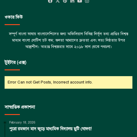
Facebook
X
Pinterest
LinkedIn
YouTube
Instagram
ওভার ভিউ
সম্পূর্ণ বাংলা ভাষায় বাংলাদেশিদের জন্য অফিসিয়াল বিভিন্ন নির্ভূল তথ্য প্রাপ্তির বিশ্বস্ত
মাধ্যম বাংলা নোটিশ ডট কম; জনতা আমাদের দ্রুততা এবং সত্য নিষ্ঠতার উপর
আস্থাশীল। অত্যন্ত বিশ্বস্ততার সাথে ২০১৮ সাল থেকে পথচলা।
টুইটার (এক্স)
Error Can not Get Posts, Incorrect account info.
সাম্প্রতিক প্রকাশনা
February 18, 2026
পুরো রমজান মাস জুড়ে মাধ্যমিক বিদ্যালয় ছুটি ঘোষণা!