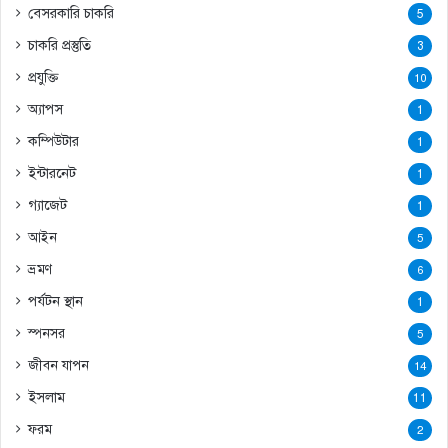
বেসরকারি চাকরি
5
চাকরি প্রস্তুতি
3
প্রযুক্তি
10
অ্যাপস
1
কম্পিউটার
1
ইন্টারনেট
1
গ্যাজেট
1
আইন
5
ভ্রমণ
6
পর্যটন স্থান
1
স্পনসর
5
জীবন যাপন
14
ইসলাম
11
ফরম
2