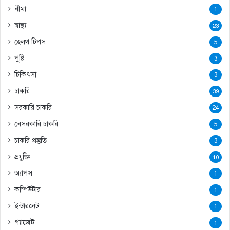
বীমা
1
স্বাস্থ্য
23
হেলথ টিপস
5
পুষ্টি
3
চিকিৎসা
3
চাকরি
39
সরকারি চাকরি
24
বেসরকারি চাকরি
5
চাকরি প্রস্তুতি
3
প্রযুক্তি
10
অ্যাপস
1
কম্পিউটার
1
ইন্টারনেট
1
গ্যাজেট
1