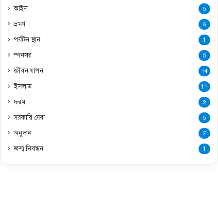
আইন
5
ভ্রমণ
6
পর্যটন স্থান
1
স্পনসর
5
জীবন যাপন
14
ইসলাম
11
ফরম
2
সরকারি সেবা
5
অনুদান
2
জন্ম নিবন্ধন
1