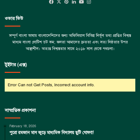
Facebook
X
Pinterest
LinkedIn
YouTube
Instagram
ওভার ভিউ
সম্পূর্ণ বাংলা ভাষায় বাংলাদেশিদের জন্য অফিসিয়াল বিভিন্ন নির্ভূল তথ্য প্রাপ্তির বিশ্বস্ত
মাধ্যম বাংলা নোটিশ ডট কম; জনতা আমাদের দ্রুততা এবং সত্য নিষ্ঠতার উপর
আস্থাশীল। অত্যন্ত বিশ্বস্ততার সাথে ২০১৮ সাল থেকে পথচলা।
টুইটার (এক্স)
Error Can not Get Posts, Incorrect account info.
সাম্প্রতিক প্রকাশনা
February 18, 2026
পুরো রমজান মাস জুড়ে মাধ্যমিক বিদ্যালয় ছুটি ঘোষণা!