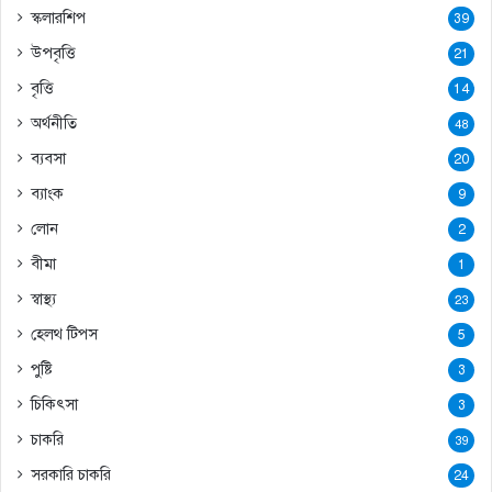
স্কলারশিপ
39
উপবৃত্তি
21
বৃত্তি
14
অর্থনীতি
48
ব্যবসা
20
ব্যাংক
9
লোন
2
বীমা
1
স্বাস্থ্য
23
হেলথ টিপস
5
পুষ্টি
3
চিকিৎসা
3
চাকরি
39
সরকারি চাকরি
24