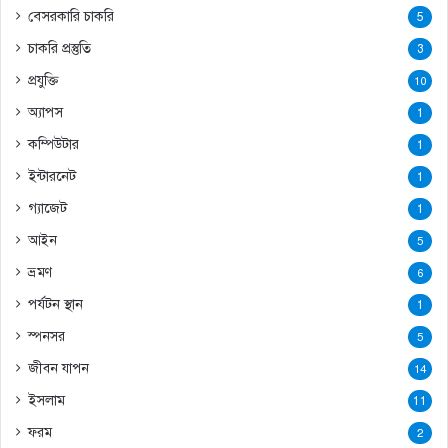
বেসরকারি চাকরি
5
চাকরি প্রস্তুতি
3
প্রযুক্তি
10
অ্যাপস
1
কম্পিউটার
1
ইন্টারনেট
1
গ্যাজেট
1
আইন
5
ভ্রমণ
6
পর্যটন স্থান
1
স্পনসর
5
জীবন যাপন
14
ইসলাম
11
ফরম
2