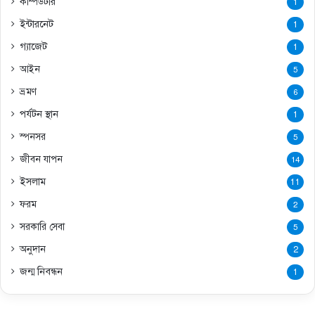
কম্পিউটার
1
ইন্টারনেট
1
গ্যাজেট
1
আইন
5
ভ্রমণ
6
পর্যটন স্থান
1
স্পনসর
5
জীবন যাপন
14
ইসলাম
11
ফরম
2
সরকারি সেবা
5
অনুদান
2
জন্ম নিবন্ধন
1