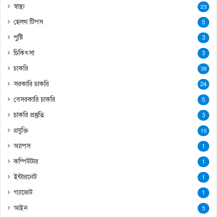
স্বাস্থ্য
23
হেলথ টিপস
5
পুষ্টি
3
চিকিৎসা
3
চাকরি
39
সরকারি চাকরি
24
বেসরকারি চাকরি
5
চাকরি প্রস্তুতি
3
প্রযুক্তি
10
অ্যাপস
1
কম্পিউটার
1
ইন্টারনেট
1
গ্যাজেট
1
আইন
5