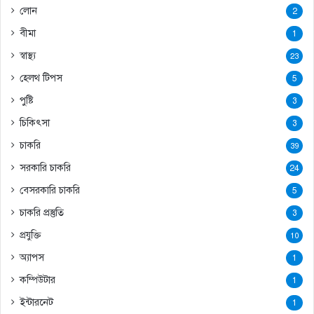
লোন
2
বীমা
1
স্বাস্থ্য
23
হেলথ টিপস
5
পুষ্টি
3
চিকিৎসা
3
চাকরি
39
সরকারি চাকরি
24
বেসরকারি চাকরি
5
চাকরি প্রস্তুতি
3
প্রযুক্তি
10
অ্যাপস
1
কম্পিউটার
1
ইন্টারনেট
1