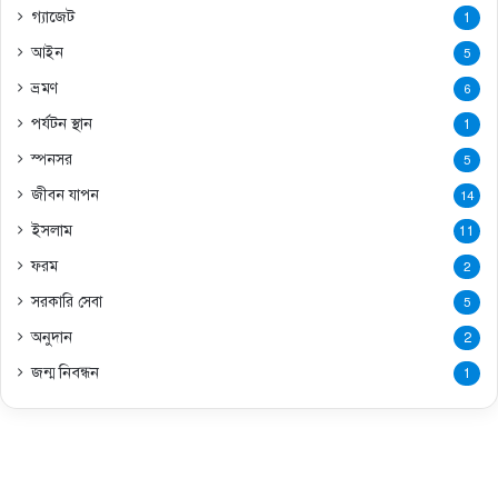
গ্যাজেট
1
আইন
5
ভ্রমণ
6
পর্যটন স্থান
1
স্পনসর
5
জীবন যাপন
14
ইসলাম
11
ফরম
2
সরকারি সেবা
5
অনুদান
2
জন্ম নিবন্ধন
1