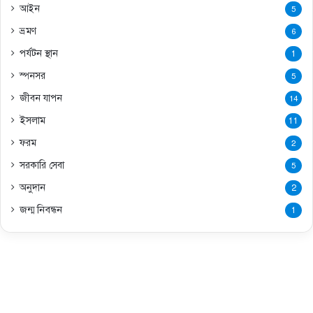
আইন
5
ভ্রমণ
6
পর্যটন স্থান
1
স্পনসর
5
জীবন যাপন
14
ইসলাম
11
ফরম
2
সরকারি সেবা
5
অনুদান
2
জন্ম নিবন্ধন
1