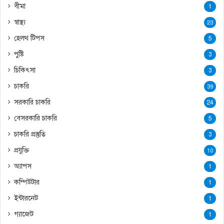
বীমা
1
স্বাস্থ্য
23
হেলথ টিপস
5
পুষ্টি
3
চিকিৎসা
3
চাকরি
39
সরকারি চাকরি
24
বেসরকারি চাকরি
5
চাকরি প্রস্তুতি
3
প্রযুক্তি
10
অ্যাপস
1
কম্পিউটার
1
ইন্টারনেট
1
গ্যাজেট
1