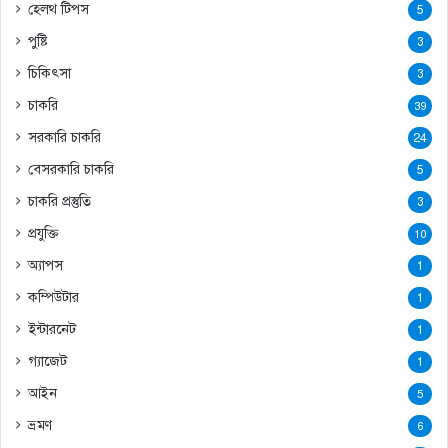
হেলথ টিপস
5
পুষ্টি
3
চিকিৎসা
3
চাকরি
39
সরকারি চাকরি
24
বেসরকারি চাকরি
5
চাকরি প্রস্তুতি
3
প্রযুক্তি
10
অ্যাপস
1
কম্পিউটার
1
ইন্টারনেট
1
গ্যাজেট
1
আইন
5
ভ্রমণ
6