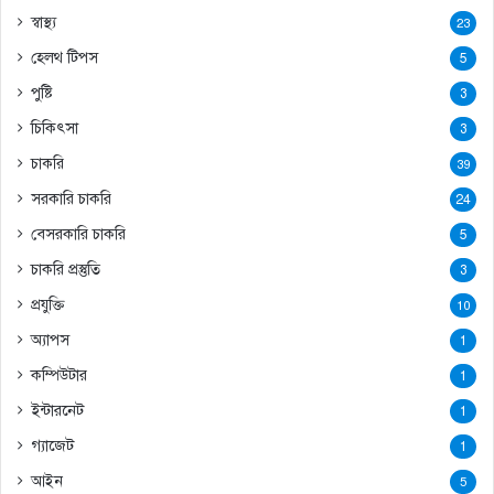
স্বাস্থ্য
23
হেলথ টিপস
5
পুষ্টি
3
চিকিৎসা
3
চাকরি
39
সরকারি চাকরি
24
বেসরকারি চাকরি
5
চাকরি প্রস্তুতি
3
প্রযুক্তি
10
অ্যাপস
1
কম্পিউটার
1
ইন্টারনেট
1
গ্যাজেট
1
আইন
5