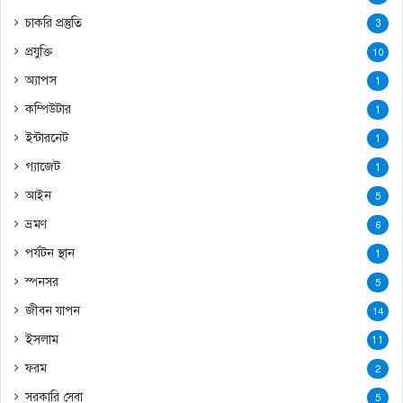
চাকরি প্রস্তুতি
3
প্রযুক্তি
10
অ্যাপস
1
কম্পিউটার
1
ইন্টারনেট
1
গ্যাজেট
1
আইন
5
ভ্রমণ
6
পর্যটন স্থান
1
স্পনসর
5
জীবন যাপন
14
ইসলাম
11
ফরম
2
সরকারি সেবা
5