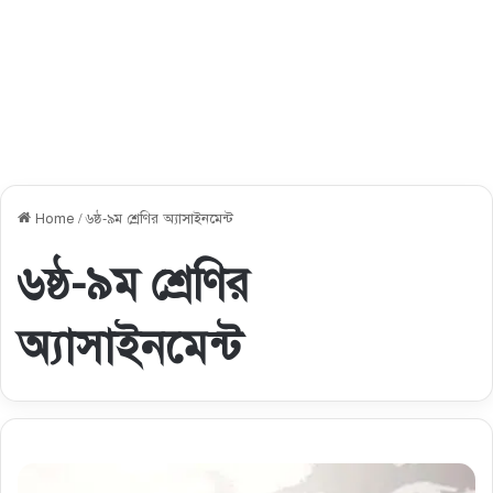
Home
/
৬ষ্ঠ-৯ম শ্রেণির অ্যাসাইনমেন্ট
৬ষ্ঠ-৯ম শ্রেণির
অ্যাসাইনমেন্ট