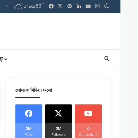
℉
80
Facebook
X
Pinterest
LinkedIn
YouTube
Instagram
Switch skin
Dhaka
থ্য
Search for
সোস্যাল মিডিয়া ফলো
3M
2M
0
Fans
Followers
Subscribers