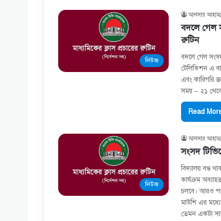
আনসার আহাম্ম
বদলে গেল স
রুটিন
বদলে গেল সংসদ
নিউজ
টেলিভিশন এ বা
এবং কারিগরি স্
সময় – ২১ থেকে
Read More
আনসার আহাম্ম
সংসদ টিভিতে
বিদ্যালয় বন্ধ থ
কার্যক্রম অব্যা
নিউজ
চলবে। আরও পড়ু
মাউশি এর মধ্যে 
তেমন একটা সাড