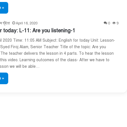
 »
দ ভূঁইয়া
April 16, 2020
0
9
r today: L-11: Are you listening-1
il 2020 Time: 11:05 AM Subject: English for today Unit: Lesson-
Syed Firoj Alam, Senior Teacher Title of the topic: Are you
1 The teacher delivers the lesson in 4 parts. To hear the lesson
this video. Learning outcomes of the class- After we have to
esson we will be able…
 »