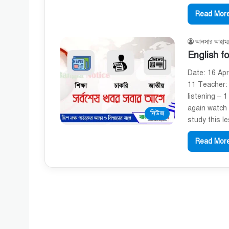
Read More
আনসার আহাম্ম
English fo
Date: 16 Apr
11 Teacher: 
listening – 
again watch 
নিউজ
study this l
Read More