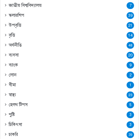
জাতীয় বিশ্ববিদ্যালয়
7
স্কলারশিপ
39
উপবৃত্তি
21
বৃত্তি
14
অর্থনীতি
48
ব্যবসা
20
ব্যাংক
9
লোন
2
বীমা
1
স্বাস্থ্য
23
হেলথ টিপস
5
পুষ্টি
3
চিকিৎসা
3
চাকরি
39