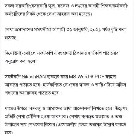
সকল সরকারি/বেসরকারি স্কুল, কলেজ ও দপ্তরের আগ্রহী শিক্ষক/কর্মকর্তা/
কর্মচারিদের নিকট থেকে লেখা আহবান করা হয়েছে।
লেখা জমাদানের সময়সীমা আগামী ৩১ জানুয়ারি, ২০২১ পর্যন্ত বৃদ্ধি করা
হয়েছে।
নিমােক্ত ই-মেইলে সফটকপি এবং প্রদত্ত ঠিকানায় হার্ডকপি পাঠানাের
অনুরােধ করা হলাে।
সফটকপি NikoshBAN ব্যবহার করে MS Word ও PDF ফাইল
আকারে পাঠাতে হবে। হার্ডকপিতে লেখকের স্বাক্ষর ও তারিখ দিয়ে অফিস
প্রধানের অগ্রায়নসহ পাঠাতে হবে।
খামের উপরে ‘বঙ্গবন্ধু ও আমাদের ভাষা আন্দোলন’ লিখতে হবে। উল্লেখ্য,
প্রতিটি লেখা মৌলিক হওয়া আবশ্যক। লেখায় ব্যবহৃত মতামত ও তথ্য-
উপাত্তের দায় লেখকের নিজের। প্রয়ােজনীয় ক্ষেত্রে তথ্যসূত্র উল্লেখ করতে
হবে।