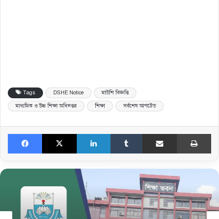
Tags
DSHE Notice
মাউশি বিজ্ঞপ্তি
মাধ্যমিক ও উচ্চ শিক্ষা অধিদপ্তর
শিক্ষা
সর্বশেষ আপটেড
Facebook
X
LinkedIn
Tumblr
Share via Email
Print
শিক্ষা সংবাদ