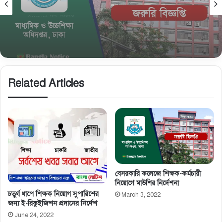
August 20, 2023
সকল শিক্ষা প্রতিষ্ঠানের ওয়েব সাইট চালু এবং হালনাগাদের
নির্দেশ
Related Articles
বেসরকারি কলেজে শিক্ষক-কর্মচারী
নিয়োগে মাউশির নির্দেশনা
চতুর্থ ধাপে শিক্ষক নিয়োগ সুপারিশের
March 3, 2022
জন্য ই-রিকুইজিশন প্রদানের নির্দেশ
June 24, 2022