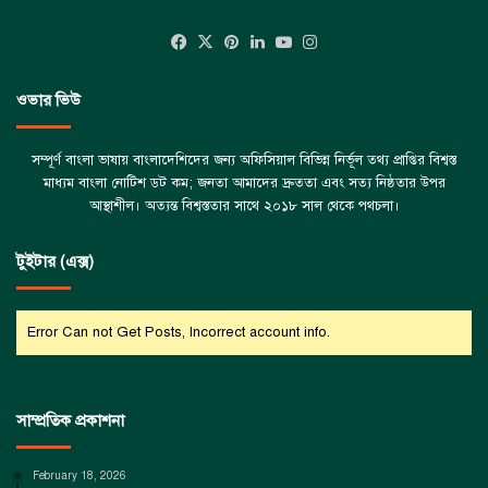
Facebook
X
Pinterest
LinkedIn
YouTube
Instagram
ওভার ভিউ
সম্পূর্ণ বাংলা ভাষায় বাংলাদেশিদের জন্য অফিসিয়াল বিভিন্ন নির্ভূল তথ্য প্রাপ্তির বিশ্বস্ত
মাধ্যম বাংলা নোটিশ ডট কম; জনতা আমাদের দ্রুততা এবং সত্য নিষ্ঠতার উপর
আস্থাশীল। অত্যন্ত বিশ্বস্ততার সাথে ২০১৮ সাল থেকে পথচলা।
টুইটার (এক্স)
Error Can not Get Posts, Incorrect account info.
সাম্প্রতিক প্রকাশনা
February 18, 2026