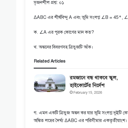
সৃজনশীল প্রশ্ন: ০১
ΔABC এর শীর্ষবিন্দু A এবং ভূমি সংলগ্ন ∠B = 45°, ∠
ক. ∠A এর পূরক কোণের মান কত?
খ. অঙ্কনের বিবরণসহ ত্রিভুজটি আঁক।
Related Articles
রমজানে বন্ধ থাকবে স্কুল,
হাইকোর্টের‌ নির্দেশ
February 15, 2026
গ. এমন একটি ত্রিভুজ অঙ্কন কর যার ভূমি সংলগ্ন দুইটি ক
অঙ্কিত লম্বের দৈর্ঘ্য ΔABC এর পরিসীমার একতৃতীয়াংশ। 