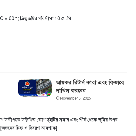
C = 60°; ত্রিভুজটির পরিসীমা 10 সে.মি.
আয়কর রিটার্ন কারা এবং কিভাবে
দাখিল করবেন
November 5, 2025
োণ উদ্দীপকে উল্লিখিত কোণ দুইটির সমান এবং শীর্ষ থেকে ভূমির উপর
[অঙ্কনের চিহ্ন ও বিবরণ আবশ্যক]