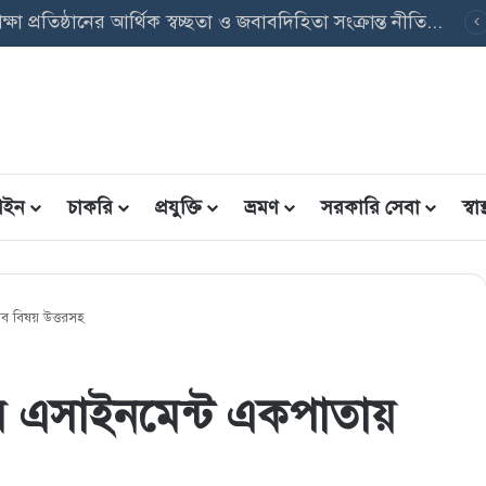
ত্তি তথ্য ফরম: শিক্ষার্থীদের তথ্য এন্ট্রি ফরম PDF ডাউনলোড
ইন
চাকরি
প্রযুক্তি
ভ্রমণ
সরকারি সেবা
স্বাস্
সব বিষয় উত্তরসহ
াহের এসাইনমেন্ট একপাতায়