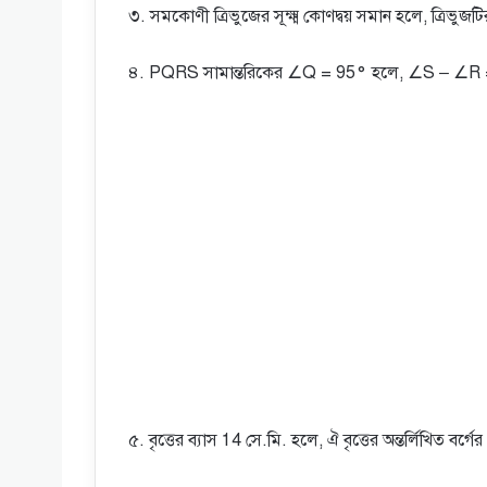
৩. সমকোণী ত্রিভুজের সূক্ষ্ম কোণদ্বয় সমান হলে, ত্রিভু
৪. PQRS সামান্তরিকের ∠Q = 95° হলে, ∠S – ∠R
৫. বৃত্তের ব্যাস 14 সে.মি. হলে, ঐ বৃত্তের অন্তর্লিখিত বর্গ