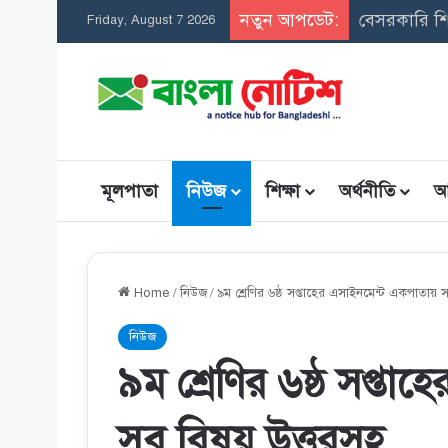
নতুন আপডেট:
সমন্বিত উপবৃ
Friday, August 7 2026
মূলপাতা
নিউজ
শিক্ষা
অর্থনীতি
আ
Home
/
নিউজ
/
৯ম শ্রেণির ৬ষ্ঠ সপ্তাহের এসাইনমেন্ট একপাতায় 
নিউজ
৯ম শ্রেণির ৬ষ্ঠ সপ্ত
সব বিষয় উত্তরসহ