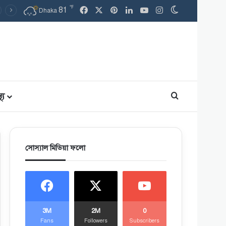
℉
81
Facebook
X
Pinterest
LinkedIn
YouTube
Instagram
Switch skin
Dhaka
থ্য
Search for
সোস্যাল মিডিয়া ফলো
3M
2M
0
Fans
Followers
Subscribers