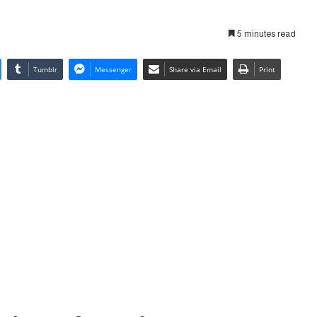
5 minutes read
Tumblr
Messenger
Share via Email
Print