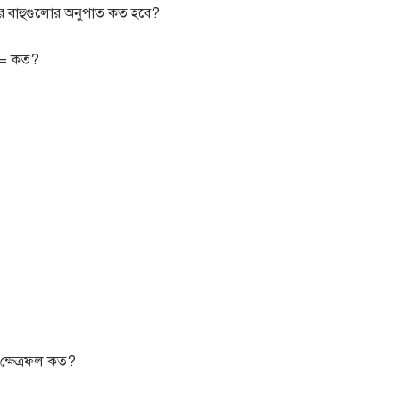
জটির বাহুগুলাের অনুপাত কত হবে?
 = কত?
ের ক্ষেত্রফল কত?