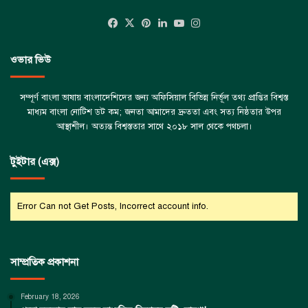
Facebook
X
Pinterest
LinkedIn
YouTube
Instagram
ওভার ভিউ
সম্পূর্ণ বাংলা ভাষায় বাংলাদেশিদের জন্য অফিসিয়াল বিভিন্ন নির্ভূল তথ্য প্রাপ্তির বিশ্বস্ত
মাধ্যম বাংলা নোটিশ ডট কম; জনতা আমাদের দ্রুততা এবং সত্য নিষ্ঠতার উপর
আস্থাশীল। অত্যন্ত বিশ্বস্ততার সাথে ২০১৮ সাল থেকে পথচলা।
টুইটার (এক্স)
Error Can not Get Posts, Incorrect account info.
সাম্প্রতিক প্রকাশনা
February 18, 2026