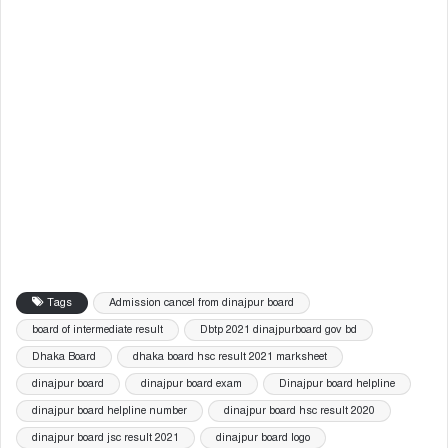
Tags
Admission cancel from dinajpur board
board of intermediate result
Dbtp 2021 dinajpurboard gov bd
Dhaka Board
dhaka board hsc result 2021 marksheet
dinajpur board
dinajpur board exam
Dinajpur board helpline
dinajpur board helpline number
dinajpur board hsc result 2020
dinajpur board jsc result 2021
dinajpur board logo