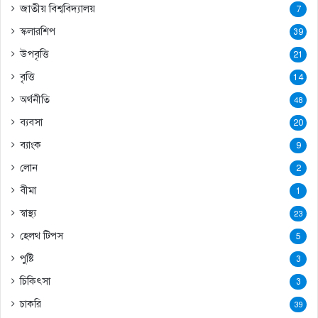
জাতীয় বিশ্ববিদ্যালয়
7
স্কলারশিপ
39
উপবৃত্তি
21
বৃত্তি
14
অর্থনীতি
48
ব্যবসা
20
ব্যাংক
9
লোন
2
বীমা
1
স্বাস্থ্য
23
হেলথ টিপস
5
পুষ্টি
3
চিকিৎসা
3
চাকরি
39