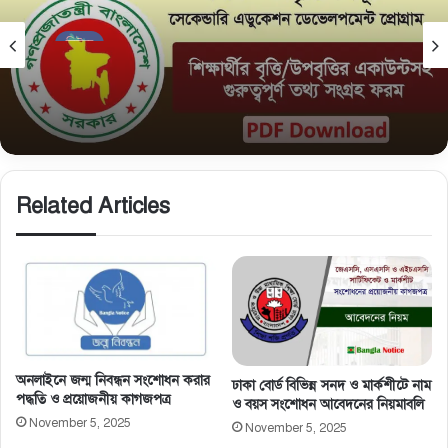
নিউজ
February 15, 2026
সমন্বিত উপবৃত্তি তথ্য ফরম: শিক্ষার্থীদের তথ্য এন্ট্রি ফরম
PDF ডাউনলোড
Related Articles
অনলাইনে জন্ম নিবন্ধন সংশোধন করার
ঢাকা বোর্ড বিভিন্ন সনদ ও মার্কশীটে নাম
পদ্ধতি ও প্রয়োজনীয় কাগজপত্র
ও বয়স সংশোধন আবেদনের নিয়মাবলি
November 5, 2025
November 5, 2025