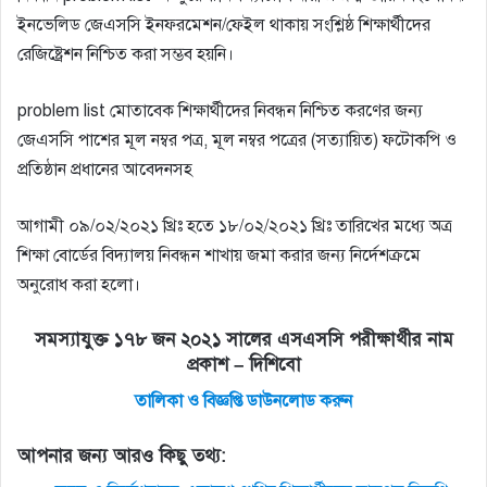
ইনভেলিড জেএসসি ইনফরমেশন/ফেইল থাকায় সংশ্লিষ্ঠ শিক্ষার্থীদের
রেজিষ্ট্রেশন নিশ্চিত করা সম্ভব হয়নি।
problem list মােতাবেক শিক্ষার্থীদের নিবন্ধন নিশ্চিত করণের জন্য
জেএসসি পাশের মূল নম্বর পত্র, মূল নম্বর পত্রের (সত্যায়িত) ফটোকপি ও
প্রতিষ্ঠান প্রধানের আবেদনসহ
আগামী ০৯/০২/২০২১ খ্রিঃ হতে ১৮/০২/২০২১ খ্রিঃ তারিখের মধ্যে অত্র
শিক্ষা বাের্ডের বিদ্যালয় নিবন্ধন শাখায় জমা করার জন্য নির্দেশক্রমে
অনুরােধ করা হলাে।
সমস্যাযুক্ত ১৭৮ জন ২০২১ সালের এসএসসি পরীক্ষার্থীর নাম
প্রকাশ – দিশিবো
তালিকা ও বিজ্ঞপ্তি ডাউনলোড করুন
আপনার জন্য আরও কিছু তথ্য: