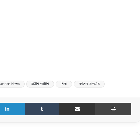
ucation News
মাউশি নোটিশ
শিক্ষা
সর্বশেষ আপটেড
LinkedIn
Tumblr
Share via Email
Print
বেসরকারি শিক্ষক-কর্মচারীদের এমপিও শিট
ডাউনলোড করার নতুন নিয়ম