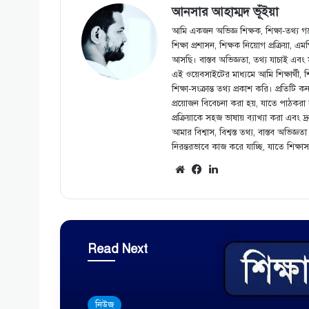
আনসার আহাম্মদ ভূঁইয়া
আমি একজন অভিজ্ঞ শিক্ষক, শিক্ষা-তথ্য গব
শিক্ষা প্রশাসন, শিক্ষক নিয়োগ প্রক্রিয়া, 
আসছি। বাস্তব অভিজ্ঞতা, তথ্য যাচাই এবং
এই ওয়েবসাইটের মাধ্যমে আমি শিক্ষার্থী, 
শিক্ষা-সংক্রান্ত তথ্য প্রকাশ করি। প্রতিট
প্রয়োজন বিবেচনা করা হয়, যাতে পাঠকরা সঠি
প্রক্রিয়াকে সহজ ভাষায় ব্যাখ্যা করা এব
আমার বিশ্বাস, বিশ্বস্ত তথ্য, বাস্তব অভিজ্ঞত
নিরন্তরভাবে কাজ করে যাচ্ছি, যাতে শিক্ষা
We
Fa
Lin
bsi
ce
ke
te
bo
dIn
ok
Read Next
নিউজ