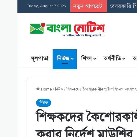
নতুন আপডেট:
সমন্বিত উপব
Friday, August 7 2026
মূলপাতা
নিউজ
শিক্ষা
অর্থনীতি
আ
Home
/
নিউজ
/
শিক্ষকদের কৈশোরকালীন পুষ্টি প্রশিক্ষণে অংশগ্র
নিউজ
শিক্ষকদের কৈশোরকালীন 
করার নির্দেশ মাউশির