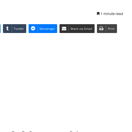
1 minute read
Tumblr
Messenger
Share via Email
Print