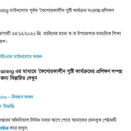
ng ডাউনলােড পূর্বক ‘কৈশােরকালীন পুষ্টি কার্যক্রম সংক্রান্ত প্রশিক্ষণ
কপি আগামী ২৪/১২/২০২০ খ্রি. তারিখের মধ্যে স্ব-স্ব উপজেলার মাধ্যমিক শিক্ষা
া হল।
ির পিডিএফ ডাউনলোড করুন
 এর মাধ্যমে ‘কৈশােরকালীন পুষ্টি কার্যক্রমের প্রশিক্ষণ সম্পন্ন
জন্য বিস্তারিত দেখুন
২০ – নিবন্ধন করুন
িজ্ঞপ্তি
ের সকল দপ্তরের অফিসিয়াল নিউজ সবার আগে পেতে আমাদের ফেসবুক পেইজটি
ribe
করে রাখুন;