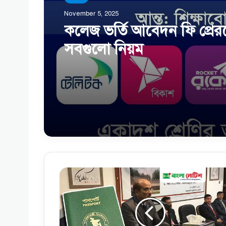
November 5, 2025
কলেজ ভর্তি আবেদন ফি প্রের
সবগুলো নিয়ম
সা
ধা
র
ণ
ক্ষ
মা