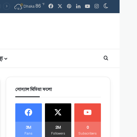
℉
86
Facebook
X
Pinterest
LinkedIn
YouTube
Instagram
Switch skin
Dhaka
থ্য
Search for
সোস্যাল মিডিয়া ফলো
3M
2M
0
Fans
Followers
Subscribers