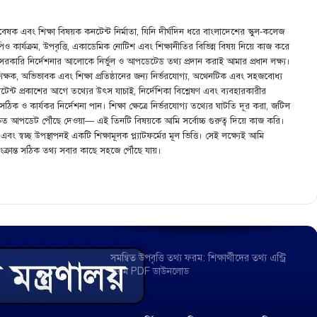
দাখিল পরীক্ষা ২০২১ চতুর্থ সপ্তাহের অ্যাসাইনমেন্ট
প্রকাশ
েষক এবং শিক্ষা বিষয়ক কনটেন্ট নির্মাতা, যিনি দীর্ঘদিন ধরে বাংলাদেশের স্কুল-কলেজ
এমপিও কার্যক্রম, উপবৃত্তি, একাডেমিক নোটিশ এবং শিক্ষানীতির বিভিন্ন বিষয় নিয়ে কাজ করে
 সরকারি নির্দেশনার আলোকে নির্ভুল ও আপডেটেড তথ্য প্রদান করাই আমার প্রধান লক্ষ্য।
রাষ্ট্র ও রাষ্ট্রের উপাদান, রাষ্ট্রের উৎপত্তি সংক্রান্ত মতবাদ
শিক্ষক, অভিভাবক এবং শিক্ষা প্রতিষ্ঠানের জন্য নির্ভরযোগ্য, অথেনটিক এবং সহজবোধ্য
এবং রাষ্ট্র ও সরকারের সম্পর্ক বিশ্লেষণ
ি কনটেন্ট প্রকাশের আগে তথ্যের উৎস যাচাই, নির্দেশিকা বিশ্লেষণ এবং ব্যবহারকারীর
ক ও কার্যকর নির্দেশনা পান। শিক্ষা ক্ষেত্রে নির্ভরযোগ্য তথ্যের ঘাটতি দূর করা, জটিল
ং দ্রুত আপডেট পৌঁছে দেওয়া— এই তিনটি বিষয়কে আমি সর্বোচ্চ গুরুত্ব দিয়ে কাজ করি।
একটি নির্দিষ্ট সময়ে একের পর এক ফুচকা খেলে
া এবং স্বচ্ছ উপস্থাপনই একটি শিক্ষামূলক প্ল্যাটফর্মের মূল ভিত্তি। সেই লক্ষ্যেই আমি
ফুচকার উপযােগ ক্রমেই কমতে থাকে
সংক্রান্ত সঠিক তথ্য সবার কাছে সহজে পৌঁছে যায়।
অর্থের বর্তমান মূল্য ও বিনিয়ােগ সিদ্ধান্তের পারস্পরিক
নির্ভরশীলতা
সমন্বিত উপবৃত্তি তথ্য ফরম: শিক্ষার্থীদের তথ্য এন্ট্রি
ফরম PDF ডাউনলোড