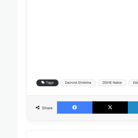
Tags
Dainink Shikkha
DSHE Notice
Ed
Facebook
X
Share