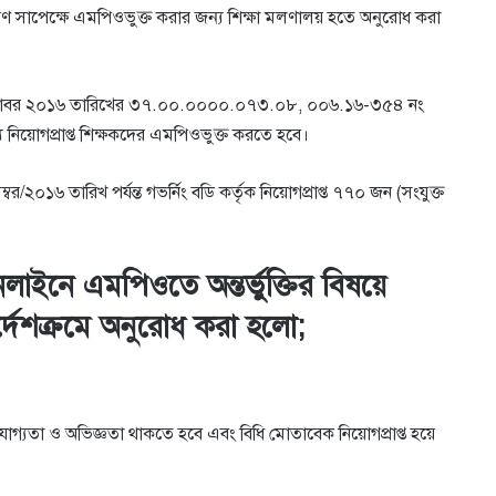
হ পুরণ সাপেক্ষে এমপিওভুক্ত করার জন্য শিক্ষা মলণালয় হতে অনুরােধ করা
, ১৯ অক্টোবর ২০১৬ তারিখের ৩৭.০০.০০০০.০৭৩.০৮, ০০৬.১৬-৩৫৪ নং
ে নিয়ােগপ্রাপ্ত শিক্ষকদের এমপিওভুক্ত করতে হবে।
১৬ তারিখ পর্যন্ত গভর্নিং বডি কর্তৃক নিয়ােগপ্রাপ্ত ৭৭০ জন (সংযুক্ত
নলাইনে এমপিওতে অন্তর্ভুক্তির বিষয়ে
নির্দেশক্রমে অনুরােধ করা হলাে;
ােগ্যতা ও অভিজ্ঞতা থাকতে হবে এবং বিধি মােতাবেক নিয়ােগপ্রাপ্ত হয়ে