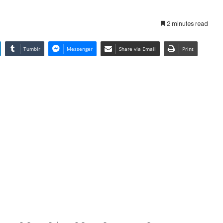
2 minutes read
Tumblr
Messenger
Share via Email
Print