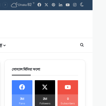
℉
Facebook
X
Pinterest
LinkedIn
YouTube
Instagram
82
Switch skin
Dhaka
থ্য
Search for
সোস্যাল মিডিয়া ফলো
3M
2M
0
Fans
Followers
Subscribers