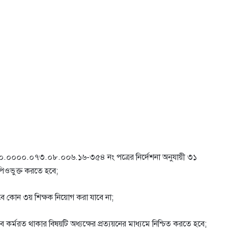
৭.০০.০০০০.০৭৩.০৮.০০৬.১৬-৩৫৪ নং পত্রের নির্দেশনা অনুযায়ী ৩১
মপিওভুক্ত করতে হবে;
াবে কোন ৩য় শিক্ষক নিয়ােগ করা যাবে না;
কর্মরত থাকার বিষয়টি অধ্যক্ষের প্রত্যয়নের মাধ্যমে নিশ্চিত করতে হবে;