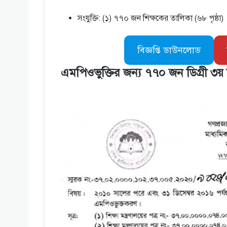
সংযুক্তি: (১) ৭৭০ জন শিক্ষকের তালিকা (৬৮ পৃষ্ঠা)
বিজ্ঞপ্তি ডাউনলোড
এমপিওভুক্তির জন্য ৭৭০ জন ডিগ্রী ৩য় শ