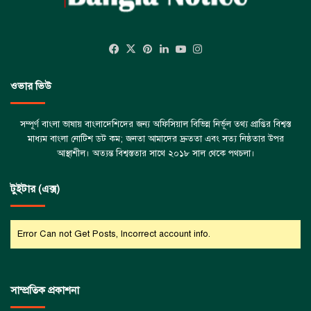
Facebook
X
Pinterest
LinkedIn
YouTube
Instagram
ওভার ভিউ
সম্পূর্ণ বাংলা ভাষায় বাংলাদেশিদের জন্য অফিসিয়াল বিভিন্ন নির্ভূল তথ্য প্রাপ্তির বিশ্বস্ত
মাধ্যম বাংলা নোটিশ ডট কম; জনতা আমাদের দ্রুততা এবং সত্য নিষ্ঠতার উপর
আস্থাশীল। অত্যন্ত বিশ্বস্ততার সাথে ২০১৮ সাল থেকে পথচলা।
টুইটার (এক্স)
Error Can not Get Posts, Incorrect account info.
সাম্প্রতিক প্রকাশনা