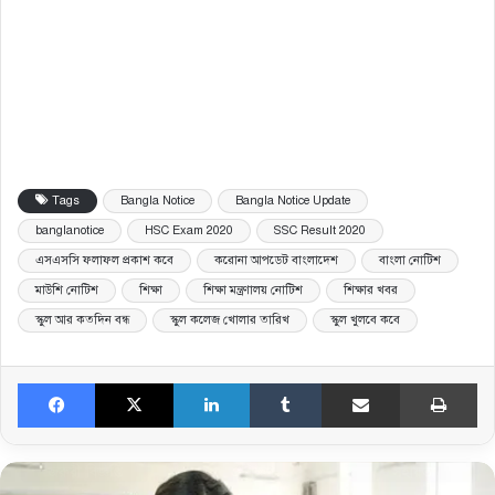
Tags
Bangla Notice
Bangla Notice Update
banglanotice
HSC Exam 2020
SSC Result 2020
এসএসসি ফলাফল প্রকাশ কবে
করোনা আপডেট বাংলাদেশ
বাংলা নোটিশ
মাউশি নোটিশ
শিক্ষা
শিক্ষা মন্ত্রণালয় নোটিশ
শিক্ষার খবর
স্কুল আর কতদিন বন্ধ
স্কুল কলেজ খোলার তারিখ
স্কুল খুলবে কবে
Facebook
X
LinkedIn
Tumblr
Share via Email
Pri