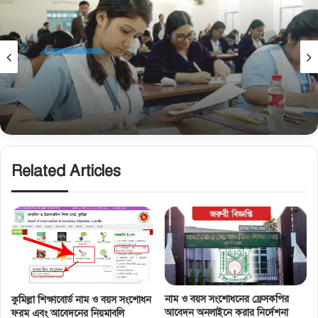
শিক্ষা ব্যবস্থাপনা
February 15, 2026
ষষ্ঠ, অষ্টম ও নবম শ্রেণির বোর্ড রেজিস্ট্রেশন: ভুল-ভ্রান্তি
এড়াতে প্রতিষ্ঠান প্রধানের করণীয়
Related Articles
নাম ও বয়স সংশােধনের ফ্রেসকপির
কুমিল্লা শিক্ষাবোর্ড নাম ও বয়স সংশোধন
আবেদন অনলাইনে করার নির্দেশনা
ফরম এবং আবেদনের নিয়মাবলি