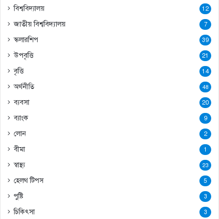
বিশ্ববিদ্যালয়
12
জাতীয় বিশ্ববিদ্যালয়
7
স্কলারশিপ
39
উপবৃত্তি
21
বৃত্তি
14
অর্থনীতি
48
ব্যবসা
20
ব্যাংক
9
লোন
2
বীমা
1
স্বাস্থ্য
23
হেলথ টিপস
5
পুষ্টি
3
চিকিৎসা
3