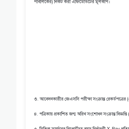
পাবলিকের) নিকট করা এফিডেভিটের মূলকপি।
৩. আবেদনকারীর জেএসসি পরীক্ষা সংক্রান্ত রেকর্ডপত্রের (রে
৪. পত্রিকায় প্রকাশিত জন্ম অরিখ সংশােধন সংক্রান্ত বিজ্ঞপ্তি
৫. সিভিল সার্জনের রিপাের্টসহ বয়স নির্ধারণী X-Ray প্রত