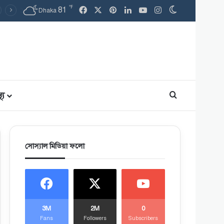
℉
Facebook
X
Pinterest
LinkedIn
YouTube
Instagram
81
Switch skin
Dhaka
থ্য
Search for
সোস্যাল মিডিয়া ফলো
3M
2M
0
Fans
Followers
Subscribers