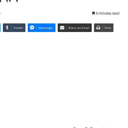
5
6 minutes read
Tumblr
Messenger
Share via Email
Print