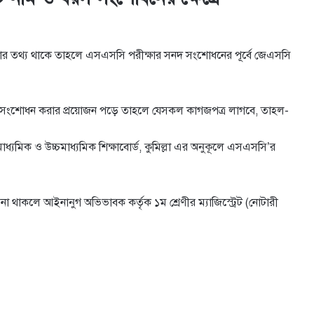
র তথ্য থাকে তাহলে এসএসসি পরীক্ষার সনদ সংশোধনের পূর্বে জেএসসি
 তথ্য সংশোধন করার প্রয়োজন পড়ে তাহলে যেসকল কাগজপত্র লাগবে, তাহল-
্যমিক ও উচ্চমাধ্যমিক শিক্ষাবাের্ড, কুমিল্লা এর অনুকূলে
এসএসসি’র
ত না থাকলে আইনানুগ অভিভাবক কর্তৃক ১ম শ্রেণীর ম্যাজিস্ট্রেট (নােটারী