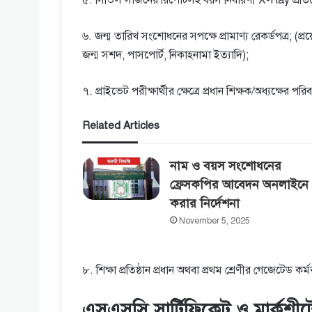
৬. জন্ম তারিখ সংশােধনের সপক্ষে প্রামাণ্য রেকর্ডপত্র; (প্রয
জন্ম সশদ, পাসপাের্ট, নিকাহনামা ইত্যাদি);
৭. প্রাইভেট পরীক্ষার্থীর ক্ষেত্রে প্রধান শিক্ষক/অধ্যক্ষের 
Related Articles
নাম ও বয়স সংশােধনের
ফ্রেসকপির আবেদন অনলাইনে
করার নির্দেশনা
November 5, 2025
৮. শিক্ষা প্রতিষ্ঠান প্রধান অথবা প্রথম শ্রেণীর গেজেটেড কর
এসএসসি সার্টিফিকেট ও মার্কশীট