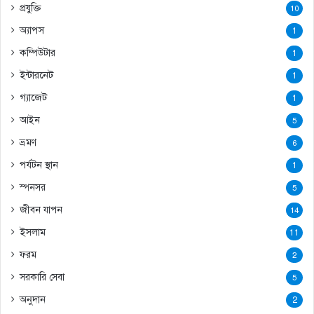
প্রযুক্তি
10
অ্যাপস
1
কম্পিউটার
1
ইন্টারনেট
1
গ্যাজেট
1
আইন
5
ভ্রমণ
6
পর্যটন স্থান
1
স্পনসর
5
জীবন যাপন
14
ইসলাম
11
ফরম
2
সরকারি সেবা
5
অনুদান
2