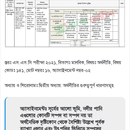
স্তরঃ এস.এস.সি পরীক্ষা ২০২১, বিভাগঃ মানবিক, বিষয়ঃ অর্থনীতি, বিষয়
কোডঃ ১৪১, মোট নম্বরঃ ১৬, অ্যাসাইনমেন্ট নম্বর-০২
অধ্যায় ও শিরােনামঃ দ্বিতীয় অধ্যায়: অর্থনীতির গুরুত্বপূর্ণ ধারণাসমূহ
অ্যাসাইনমেন্টঃ সূর্যের আলাে ভূমি, নদীর পানি
এগুলাের কোনটি সম্পদ বা সম্পদ নয় তা
অর্থনৈতিক দৃষ্টিকোন থেকে বৈশিষ্ট্য উল্লেখ পূর্বক
ব্যাখ্যা প্রদান এবং উৎপত্তির ভিত্তিতে সম্পদের