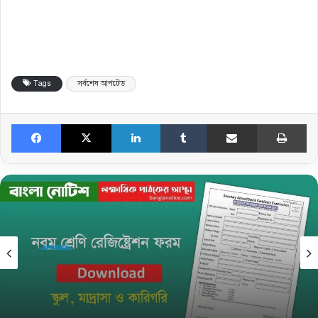
Tags
সর্বশেষ আপটেড
Facebook
X
LinkedIn
Tumblr
Share via Email
Print
নিউজ
November 5, 2025
নবম শ্রেণি রেজিষ্ট্রেশন তথ্য সংগ্রহের ফরম ও জরুরি
নির্দেশনা