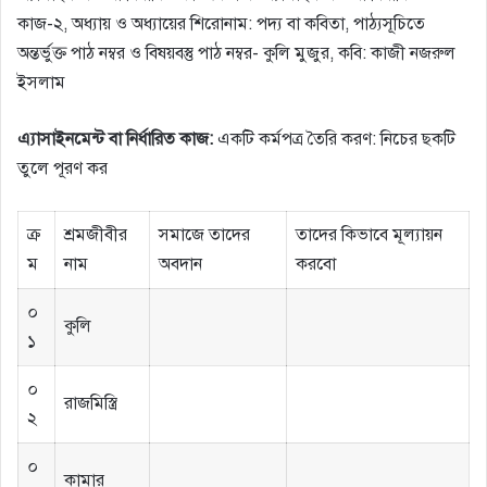
কাজ-২, অধ্যায় ও অধ্যায়ের শিরােনাম: পদ্য বা কবিতা, পাঠ্যসূচিতে
অন্তর্ভুক্ত পাঠ নম্বর ও বিষয়বস্তু পাঠ নম্বর- কুলি মুজুর, কবি: কাজী নজরুল
ইসলাম
এ্যাসাইনমেন্ট
বা
নির্ধারিত
কাজ
:
একটি কর্মপত্র তৈরি করণ: নিচের ছকটি
তুলে পূরণ কর
ক্র
শ্রমজীবীর
সমাজে তাদের
তাদের কিভাবে মূল্যায়ন
ম
নাম
অবদান
করবো
০
কুলি
১
০
রাজমিস্ত্রি
২
০
কামার