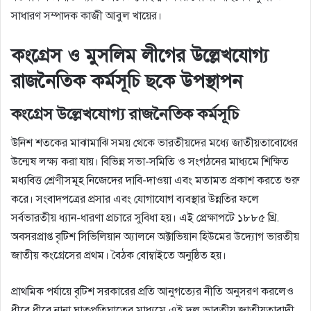
সাধারণ সম্পাদক কাজী আবুল খায়ের।
কংগ্রেস ও মুসলিম লীগের উল্লেখযােগ্য
রাজনৈতিক কর্মসূচি ছকে উপস্থাপন
কংগ্রেস উল্লেখযােগ্য রাজনৈতিক কর্মসূচি
উনিশ শতকের মাঝামাঝি সময় থেকে ভারতীয়দের মধ্যে জাতীয়তাবােধের
উন্মেষ লক্ষ্য করা যায়। বিভিন্ন সভা-সমিতি ও সংগঠনের মাধ্যমে শিক্ষিত
মধ্যবিত্ত শ্রেণীসমূহ নিজেদের দাবি-দাওয়া এবং মতামত প্রকাশ করতে শুরু
করে। সংবাদপত্রের প্রসার এবং যােগাযােগ ব্যবস্থার উন্নতির ফলে
সর্বভারতীয় ধ্যান-ধারণা প্রচারে সুবিধা হয়। এই প্রেক্ষাপটে ১৮৮৫ খ্রি.
অবসরপ্রাপ্ত বৃটিশ সিভিলিয়ান অ্যালনে অক্টাভিয়ান হিউমের উদ্যোগ ভারতীয়
জাতীয় কংগ্রেসের প্রথম। বৈঠক বােম্বাইতে অনুষ্ঠিত হয়।
প্রাথমিক পর্যায়ে বৃটিশ সরকারের প্রতি আনুগত্যের নীতি অনুসরণ করলেও
ধীরে ধীরে নানা ঘাতপ্রতিঘাতের মাধ্যমে এই দল ভারতীয় জাতীয়তাবাদী