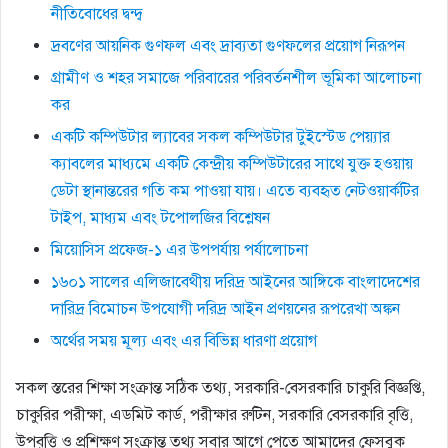
নীতিবােধের দ্বন্দ্ব
দ্রবণের আয়নিক গুণফল এবং দ্রাব্যতা গুণফলের প্রয়োগ নিরূপন
গ্রামীণ ও শহর সমাজে পরিবারের পরিবর্তনশীল ভূমিকা আলোচনা
কর
একটি কম্পিউটার ল্যাবের সকল কম্পিউটার টুইস্টেড পেয়্যার
ক্যাবলের মাধ্যমে একটি কেন্দ্রীয় কম্পিউটারের সাথে যুক্ত হওয়ায়
ডেটা স্থানান্তরের গতি কম পাওয়া যায়। এতে ব্যবহৃত নেটওয়ার্কটির
টাইপ, মাধ্যম এবং টপােলজির বিশ্লেষন
মিয়োসিস প্রফেজ-১ এর উপপর্যায় পর্যালোচনা
১৬০১ সালের এলিজাবেথীয় দরিদ্র আইনের আঙ্গিকে বাংলাদেশের
দারিদ্র বিমোচন উপযোগী দরিদ্র আইন প্রণয়নের রূপরেখা অঙ্কন
অর্থের সময় মূল্য এবং এর বিভিন্ন ধারণা প্রয়োগ
সকল স্তরের শিক্ষা সংক্রান্ত সঠিক তথ্য, সরকারি-বেসরকারি চাকুরি বিজ্ঞপ্তি,
চাকুরির পরীক্ষা, এডমিট কার্ড, পরীক্ষার রুটিন, সরকারি বেসরকারি বৃত্তি,
উপবৃত্তি ও প্রশিক্ষণ সংক্রান্ত তথ্য সবার আগে পেতে আমাদের ফেসবুক