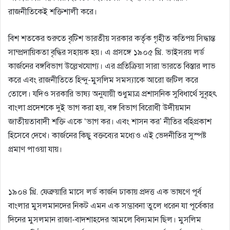
রাজনীতিকেই শক্তিশালী করে।
বিশ শতকের শুরুতে বৃটিশ ভারতীয় সরকার কর্তৃক গৃহীত কতিপয় সিদ্ধান্ত
সাম্প্রদায়িকতা বৃদ্ধির সহায়ক হয়। এ প্রসঙ্গে ১৯০৫ খ্রি. ভাইসরয় লর্ড
কার্জনের বঙ্গবিভাগ উল্লেখযােগ্য। এর প্রতিক্রিয়া সারা ভারতে বিস্তার লাভ
করে এবং রাজনীতিতে হিন্দু-মুসলিম সমস্যাকে আরাে জটিল করে
তােলে। যদিও সরকারি ভাষ্য অনুযায়ী শুধুমাত্র প্রশাসনিক সুবিধার্থে সুবৃহৎ
বাংলা প্রদেশকে দুই ভাগ করা হয়, বঙ্গ বিভাগ বিরােধী উদীয়মান
জাতীয়তাবাদী শক্তি একে ‘ভাগ কর। এবং শাসন কর’ নীতির বহিপ্রকাশ
হিসেবে দেখে। কার্জনের কিছু বক্তব্যের মধ্যেও এই ভেদনীতির সুস্পষ্ট
প্রমাণ পাওয়া যায়।
ভারতের স্বাধীনতা আন্দোলনে কংগ্রেস
১৯০৪ খ্রি. ফেব্রুয়ারি মাসে লর্ড কার্জন ঢাকায় প্রদত্ত এক ভাষণে পূর্ব
বাংলার মুসলমানদের নিকট এমন এক সম্ভাবনা তুলে ধরেন যা পূর্বেকার
দিনের মুসলমান রাজা-বাদশাহদের আমলে বিদ্যমান ছিল। মুসলিম