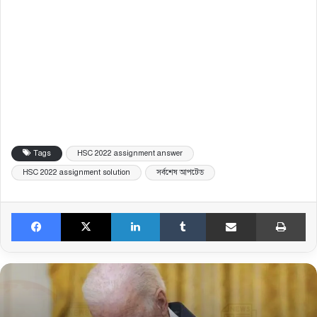
Tags
HSC 2022 assignment answer
HSC 2022 assignment solution
সর্বশেষ আপটেড
Facebook
X
LinkedIn
Tumblr
Share via Email
Pri