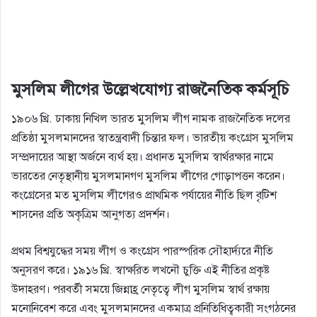
মুসলিম লীগের উল্লেখযােগ্য রাজনৈতিক কর্মসূচি
১৯০৬ খ্রি. ঢাকায় নিখিল ভারত মুসলিম লীগ নামক রাজনৈতিক দলের
প্রতিষ্ঠা মুসলমানদের স্বাতন্ত্রবাদী চিন্তার ফল। ভারতীয় কংগ্রেস মুসলিম
সম্প্রদায়ের আস্থা অর্জনে ব্যর্থ হয়। প্রধানত মুসলিম স্বার্থরক্ষার নামে
ভারতের নেতৃস্থানীয় মুসলমানগণ মুসলিম লীগের গােড়াপত্তন করেন।
কংগ্রেসের মত মুসলিম লীগেরও প্রাথমিক পর্যায়ের নীতি ছিল বৃটিশ
শাসনের প্রতি অকৃত্রিম আনুগত্য প্রদর্শন।
প্রথম বিশ্বযুদ্ধের সময় লীগ ও কংগ্রেস পারস্পরিক সৌহার্দ্যরে নীতি
অনুসরণ করে। ১৯১৬ খ্রি. স্বাক্ষরিত লখনৌ চুক্তি এই নীতির প্রকৃষ্ট
উদাহরণ। পরবর্তী সময়ে জিন্নাহ্র নেতৃত্বে লীগ মুসলিম স্বার্থ রক্ষায়
মনােনিবেশ করে এবং মুসলমানদের একমাত্র প্রনিতিধিত্বকারী সংগঠনের