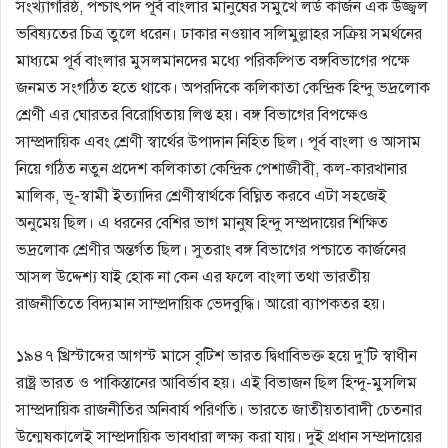
সংখ্যাগরিষ্ঠ, পশ্চাৎপদ পূর্ব বাংলার মানুষের সমুখে লর্ড কার্জন এক উজ্জ্বল
ভবিষ্যতের চিত্র তুলে ধরেন। ঢাকার নওয়াব সলিমুল্লাহর সক্রিয় সমর্থনের
মাধ্যমে পূর্ব বাংলার মুসলমানদের মধ্যে পরিকল্পিত বঙ্গবিভাগের পক্ষে
জনমত সংগঠিত হতে থাকে। অপরদিকে কলিকাতা কেন্দ্রিক হিন্দু ভদ্রলােক
শ্রেণী এর ঘােরতর বিরােধিতায় লিপ্ত হয়। বঙ্গ বিভাগের বিপক্ষেও
সাম্প্রদায়িক এবং শ্রেণী স্বার্থের উপাদান নিহিত ছিল। পূর্ব বাংলা ও আসাম
নিয়ে গঠিত নতুন প্রদেশ কলিকাতা কেন্দ্রিক পেশাজীবী, কল-কারখানার
মালিক, ভূ-স্বামী ইত্যাদির শ্রেণীস্বার্থকে বিঘ্নিত করবে এটা সহজেই
অনুমেয় ছিল। এ ধরনের বেশির ভাগ মানুষ হিন্দু সম্প্রদায়ের শিক্ষিত
ভদ্রলােক শ্রেণীর অন্তর্গত ছিল। সুতরাং বঙ্গ বিভাগের পশ্চাতে কার্জনের
আসল উদ্দেশ্য যাই হােক না কেন এর ফলে বাংলা তথা ভারতীয়
রাজনীতিতে বিদ্যমান সাম্প্রদায়িক ভেদবুদ্ধি। আরাে ব্যাপকতর হয়।
১৯৪৭ খ্রিস্টাব্দের আগস্ট মাসে বৃটিশ ভারত দ্বিধাবিভক্ত হয়ে দু’টি স্বাধীন
রাষ্ট্র ভারত ও পাকিস্তানের আবির্ভাব হয়। এই বিভাজন ছিল হিন্দু-মুসলিম
সাম্প্রদায়িক রাজনীতির অনিবার্য পরিণতি। ভারতে জাতীয়তাবাদী চেতনার
উন্মেষকালেই সাম্প্রদায়িক ভাবধারা লক্ষ্য করা যায়। দুই প্রধান সম্প্রদায়ের