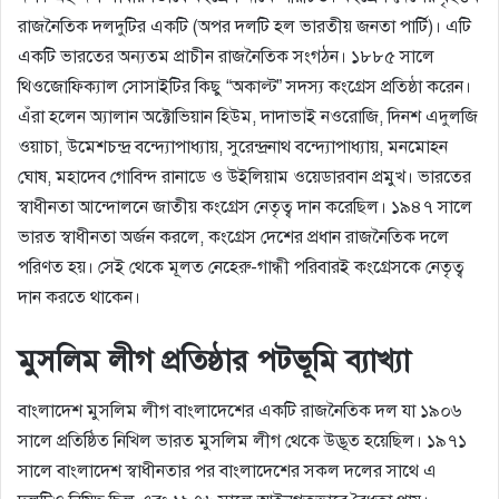
রাজনৈতিক দলদুটির একটি (অপর দলটি হল ভারতীয় জনতা পার্টি)। এটি
একটি ভারতের অন্যতম প্রাচীন রাজনৈতিক সংগঠন। ১৮৮৫ সালে
থিওজোফিক্যাল সােসাইটির কিছু “অকাল্ট” সদস্য কংগ্রেস প্রতিষ্ঠা করেন।
এঁরা হলেন অ্যালান অক্টোভিয়ান হিউম, দাদাভাই নওরােজি, দিনশ এদুলজি
ওয়াচা, উমেশচন্দ্র বন্দ্যোপাধ্যায়, সুরেন্দ্রনাথ বন্দ্যোপাধ্যায়, মনমােহন
ঘােষ, মহাদেব গােবিন্দ রানাডে ও উইলিয়াম ওয়েডারবান প্রমুখ। ভারতের
স্বাধীনতা আন্দোলনে জাতীয় কংগ্রেস নেতৃত্ব দান করেছিল। ১৯৪৭ সালে
ভারত স্বাধীনতা অর্জন করলে, কংগ্রেস দেশের প্রধান রাজনৈতিক দলে
পরিণত হয়। সেই থেকে মূলত নেহেরু-গান্ধী পরিবারই কংগ্রেসকে নেতৃত্ব
দান করতে থাকেন।
মুসলিম লীগ প্রতিষ্ঠার পটভূমি ব্যাখ্যা
বাংলাদেশ মুসলিম লীগ বাংলাদেশের একটি রাজনৈতিক দল যা ১৯০৬
সালে প্রতিষ্ঠিত নিখিল ভারত মুসলিম লীগ থেকে উদ্ভূত হয়েছিল। ১৯৭১
সালে বাংলাদেশ স্বাধীনতার পর বাংলাদেশের সকল দলের সাথে এ