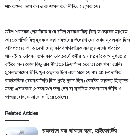
শাসকদের ‘ভাগ কর এবং শাসন কর’ নীতির সহায়ক হয়।
ভারতের স্বাধীনতা আন্দোলনে কংগ্রেস
উনিশ শতকের শেষ দিকে যখন বৃটিশ সরকার কিছু কিছু সংস্কারের মাধ্যমে
ভারতে প্রতিনিধিত্বমূলক ব্যবস্থা প্রবর্তনের উদ্যোগ নেয় তখন মুসলমান হিন্দু
আধিপত্যের ভীতি দেখা দেয়; কারণ গণতান্ত্রিক ব্যবস্থায় সংখ্যাগরিষ্ঠের
শাসনই স্বাভাবিক। তখনকার ভারতবর্ষে ধর্মীয় ও সাম্প্রদায়িক আনুগত্যের
বাইরে অন্য কোন কিছু রাজনীতিতে ক্রিয়াশীল হবে তা বােধগম্য হয়নি।
মুসলমানদের ভীতি খুব অমূলক ছিল বলে মনে হয় না। অসাম্প্রদায়িক
রাজনৈতিক চেতনার ভিত্তি ছিল খুবই দুর্বল ছিল। বৈষয়িক সাফল্য হিন্দুদের
মধ্যে একপ্রকার শ্রেয়বােধের জন্ম দেয় যা মুসলিম সম্প্রদায়ের ভীতি ও
স্বাতন্ত্র্যবােধকে আরাে বাড়িয়ে তােলে।
Related Articles
রমজানে বন্ধ থাকবে স্কুল, হাইকোর্টের‌