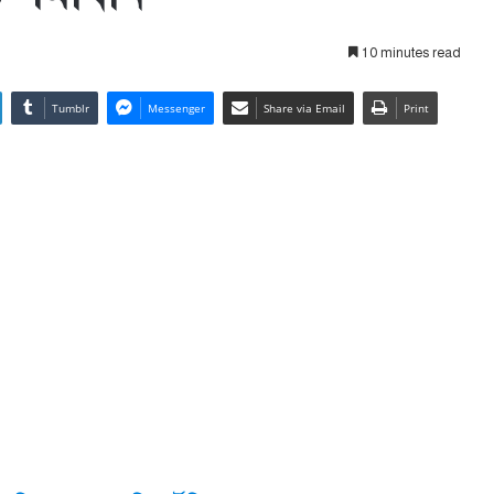
10 minutes read
Tumblr
Messenger
Share via Email
Print