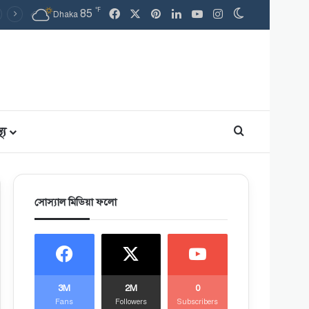
℉
Facebook
X
Pinterest
LinkedIn
YouTube
Instagram
85
Switch skin
Dhaka
থ্য
Search for
সোস্যাল মিডিয়া ফলো
3M
2M
0
Fans
Followers
Subscribers